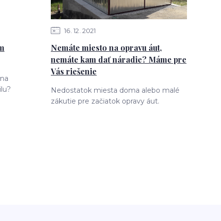
16
12
2021
ám
Nemáte miesto na opravu áut,
nemáte kam dať náradie? Máme pre
Vás riešenie
 na
lu?
Nedostatok miesta doma alebo malé
zákutie pre začiatok opravy áut.