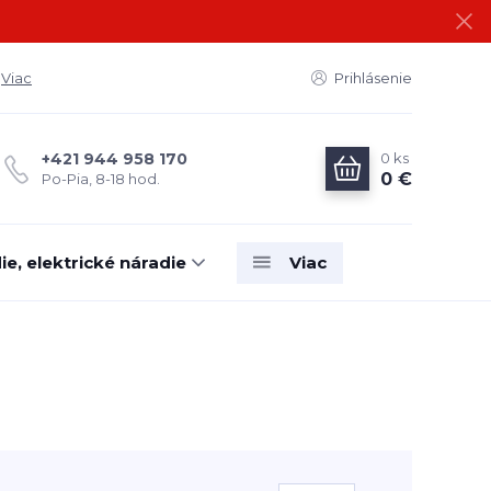
Viac
Prihlásenie
0
ks
+421 944 958 170
0 €
Po-Pia, 8-18 hod.
e, elektrické náradie
Viac