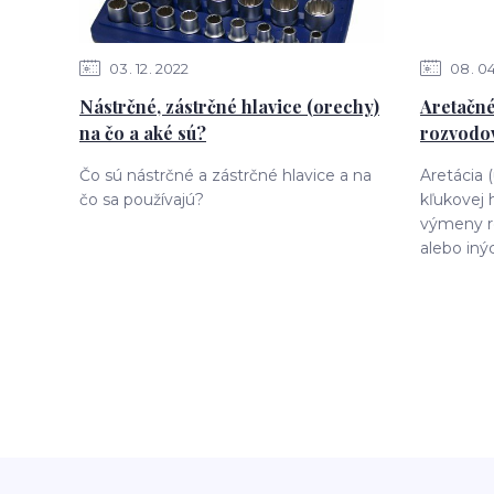
03
12
2022
08
0
Nástrčné, zástrčné hlavice (orechy)
Aretačné
na čo a aké sú?
rozvodov
Čo sú nástrčné a zástrčné hlavice a na
Aretácia 
čo sa používajú?
kľukovej 
výmeny r
alebo iný