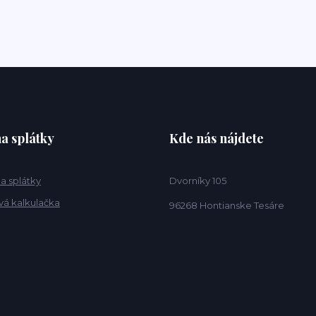
a splátky
Kde nás nájdete
a splátky
Dvorníky 105
vá kalkulačka
96268 Hontianske Tesáre