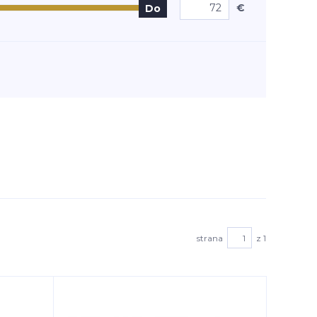
€
Do
strana
z 1