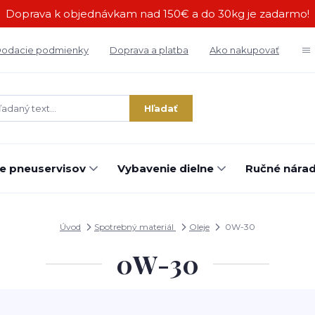
Doprava k objednávkam nad 150€ a do 30kg je zadarmo!
odacie podmienky
Doprava a platba
Ako nakupovať
Hľadať
e pneuservisov
Vybavenie dielne
Ručné náradi
Úvod
Spotrebný materiál
Oleje
0W-30
0W-30