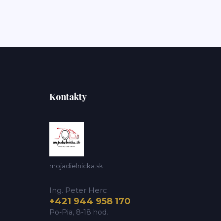
Kontakty
mojadielnicka.sk
Ing. Peter Herc
+421 944 958 170
Po-Pia, 8-18 hod.