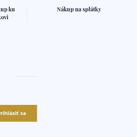
tup ku
Nákup na splátky
ovi
rihlásiť sa