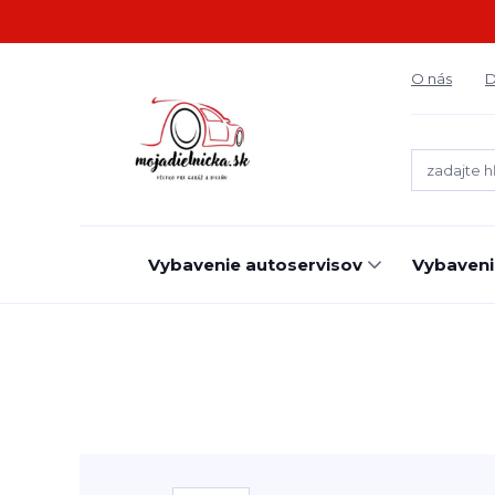
O nás
D
Vybavenie autoservisov
Vybaveni