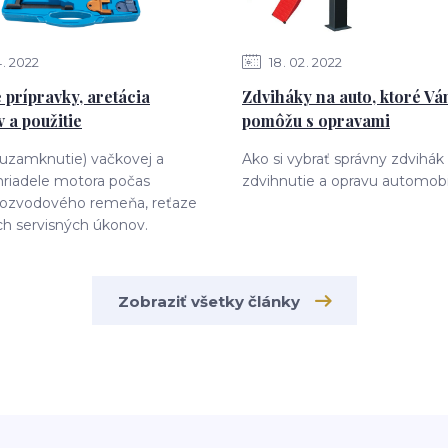
4
2022
18
02
2022
 prípravky, aretácia
Zdviháky na auto, ktoré V
 a použitie
pomôžu s opravami
(uzamknutie) vačkovej a
Ako si vybrať správny zdvihák
hriadele motora počas
zdvihnutie a opravu automobi
ozvodového remeňa, reťaze
ch servisných úkonov.
Zobraziť všetky články