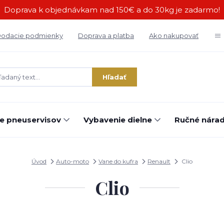
Doprava k objednávkam nad 150€ a do 30kg je zadarmo!
odacie podmienky
Doprava a platba
Ako nakupovať
Hľadať
e pneuservisov
Vybavenie dielne
Ručné náradi
Úvod
Auto-moto
Vane do kufra
Renault
Clio
Clio