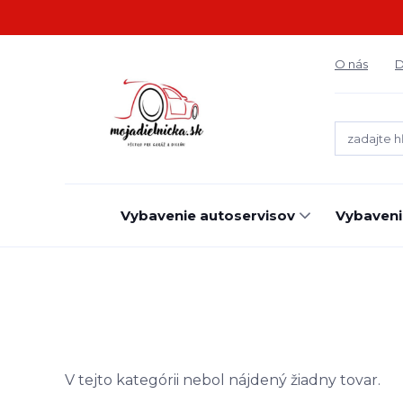
O nás
D
Vybavenie autoservisov
Vybaveni
V tejto kategórii nebol nájdený žiadny tovar.