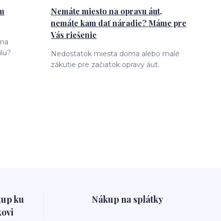
ám
Nemáte miesto na opravu áut,
nemáte kam dať náradie? Máme pre
Vás riešenie
 na
lu?
Nedostatok miesta doma alebo malé
zákutie pre začiatok opravy áut.
tup ku
Nákup na splátky
ovi