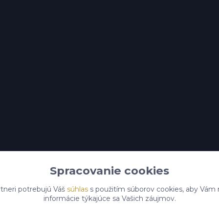
Spracovanie cookies
tneri potrebujú Váš
súhlas
s použitím súborov cookies, aby Vám 
informácie týkajúce sa Vašich záujmov.