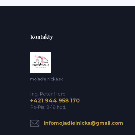
Kontakty
mojadielnicka.sk
Ing. Peter Herc
+421 944 958 170
Po-Pia, 8-18 hod.
infomojadielnicka@gmail.com