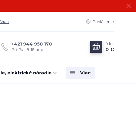
Viac
Prihlásenie
0
ks
+421 944 958 170
0 €
Po-Pia, 8-18 hod.
e, elektrické náradie
Viac