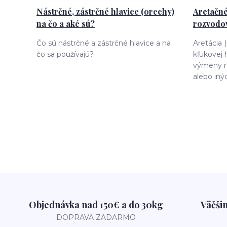
Nástrčné, zástrčné hlavice (orechy)
Aretačné
na čo a aké sú?
rozvodov
Čo sú nástrčné a zástrčné hlavice a na
Aretácia 
čo sa používajú?
kľukovej 
výmeny r
alebo iný
Objednávka nad 150€ a do 30kg
Väčši
DOPRAVA ZADARMO