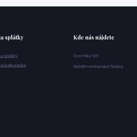
a splátky
Kde nás nájdete
a splátky
Dvorníky 105
vá kalkulačka
96268 Hontianske Tesáre