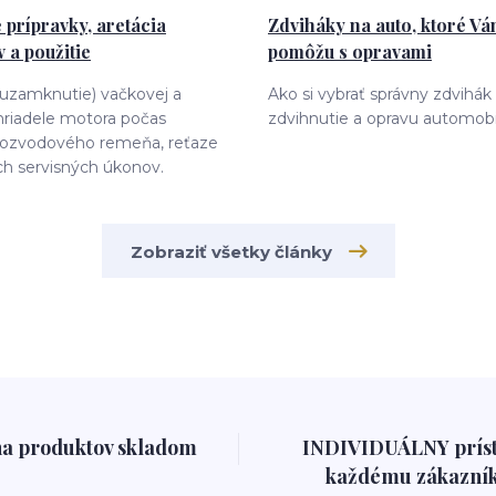
 prípravky, aretácia
Zdviháky na auto, ktoré V
 a použitie
pomôžu s opravami
(uzamknutie) vačkovej a
Ako si vybrať správny zdvihák
hriadele motora počas
zdvihnutie a opravu automobi
ozvodového remeňa, reťaze
ch servisných úkonov.
Zobraziť všetky články
na produktov skladom
INDIVIDUÁLNY prís
každému zákazník