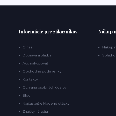
Informácie pre zákazníkov
Nákup n
O nás
Nákup n
Doprava a platba
Splátko
Ako nakupovať
Obchodné podmienky
Kontakty
Ochrana osobných údajov
Blog
Najčastejšie kladené otázky
Značky náradia