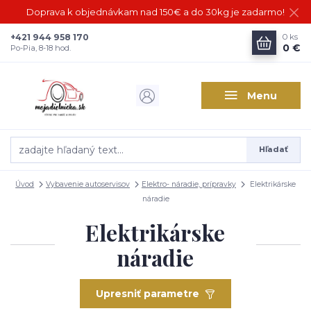
Doprava k objednávkam nad 150€ a do 30kg je zadarmo!
+421 944 958 170
0
ks
0 €
Po-Pia, 8-18 hod.
Menu
Hľadať
Úvod
Vybavenie autoservisov
Elektro- náradie, prípravky
Elektrikárske
náradie
Elektrikárske
náradie
Upresniť parametre