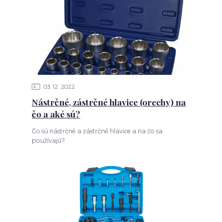
03
12
2022
Nástrčné, zástrčné hlavice (orechy) na
čo a aké sú?
Čo sú nástrčné a zástrčné hlavice a na čo sa
používajú?