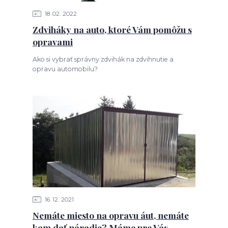
18
02
2022
Zdviháky na auto, ktoré Vám pomôžu s
opravami
Ako si vybrať správny zdvihák na zdvihnutie a
opravu automobilu?
16
12
2021
Nemáte miesto na opravu áut, nemáte
kam dať náradie? Máme pre Vás