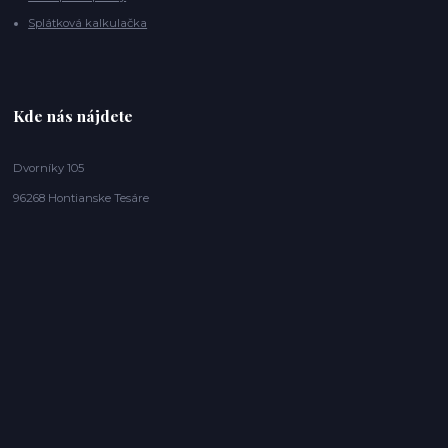
Splátková kalkulačka
Kde nás nájdete
Dvorníky 105
96268 Hontianske Tesáre