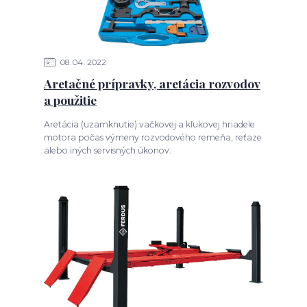
08
04
2022
Aretačné prípravky, aretácia rozvodov
a použitie
Aretácia (uzamknutie) vačkovej a kľukovej hriadele
motora počas výmeny rozvodového remeňa, reťaze
alebo iných servisných úkonov.