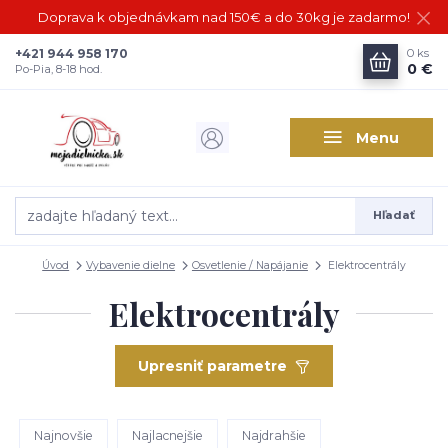
Doprava k objednávkam nad 150€ a do 30kg je zadarmo!
+421 944 958 170
0
ks
0 €
Po-Pia, 8-18 hod.
Menu
Hľadať
Úvod
Vybavenie dielne
Osvetlenie / Napájanie
Elektrocentrály
Elektrocentrály
Upresniť parametre
Najnovšie
Najlacnejšie
Najdrahšie