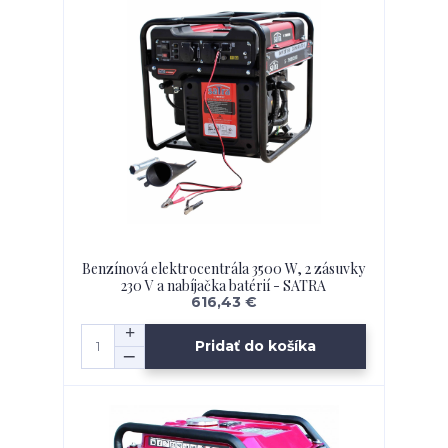
Benzínová elektrocentrála 3500 W, 2 zásuvky
230 V a nabíjačka batérií - SATRA
616,43 €
Pridať do košíka