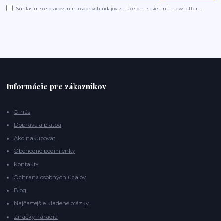
Súhlasím so
spracovaním osobných údajov
za účelom zasielania newslettera.
Informácie pre zákazníkov
O nás
Doprava a platba
Ako nakupovať
Obchodné podmienky
Kontakty
Ochrana osobných údajov
Blog
Najčastejšie kladené otázky
Značky náradia