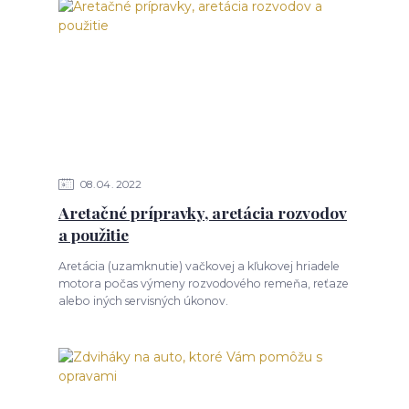
08
04
2022
Aretačné prípravky, aretácia rozvodov
a použitie
Aretácia (uzamknutie) vačkovej a kľukovej hriadele
motora počas výmeny rozvodového remeňa, reťaze
alebo iných servisných úkonov.