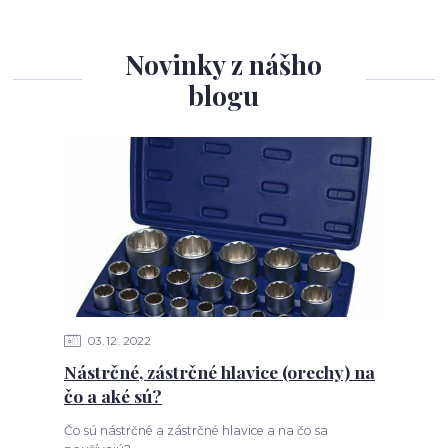
Novinky z nášho
blogu
03
12
2022
Nástrčné, zástrčné hlavice (orechy) na
čo a aké sú?
Čo sú nástrčné a zástrčné hlavice a na čo sa