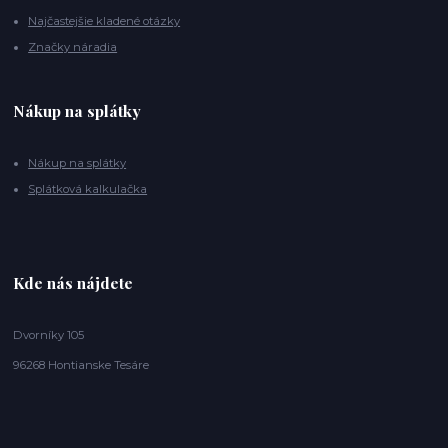
Najčastejšie kladené otázky
Značky náradia
Nákup na splátky
Nákup na splátky
Splátková kalkulačka
Kde nás nájdete
Dvorníky 105
96268 Hontianske Tesáre