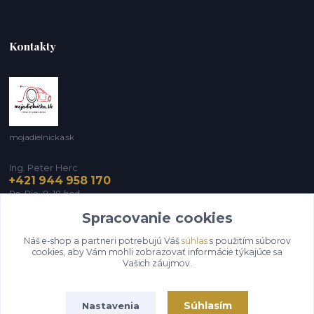
Kontakty
mojadielnicka.sk
Ing. Peter Herc
+421 944 958 170
Po-Pia, 8-18 hod.
Spracovanie cookies
infomojadielnicka@gmail.com
Náš e-shop a partneri potrebujú Váš
súhlas
s použitím súborov
cookies, aby Vám mohli zobrazovať informácie týkajúce sa
Vašich záujmov.
Súhlasím
Nastavenia