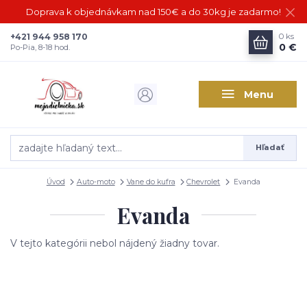
Doprava k objednávkam nad 150€ a do 30kg je zadarmo!
+421 944 958 170
0
ks
0 €
Po-Pia, 8-18 hod.
Menu
Hľadať
Úvod
Auto-moto
Vane do kufra
Chevrolet
Evanda
Evanda
V tejto kategórii nebol nájdený žiadny tovar.