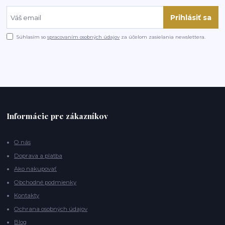
Prihlásiť sa
Súhlasím so
spracovaním osobných údajov
za účelom zasielania newslettera.
Informácie pre zákazníkov
O nás
Doprava a platba
Ako nakupovať
Obchodné podmienky
Kontakty
Ochrana osobných údajov
Blog