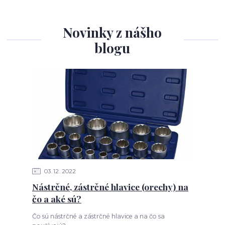
Novinky z nášho
blogu
03
12
2022
Nástrčné, zástrčné hlavice (orechy) na
čo a aké sú?
Čo sú nástrčné a zástrčné hlavice a na čo sa