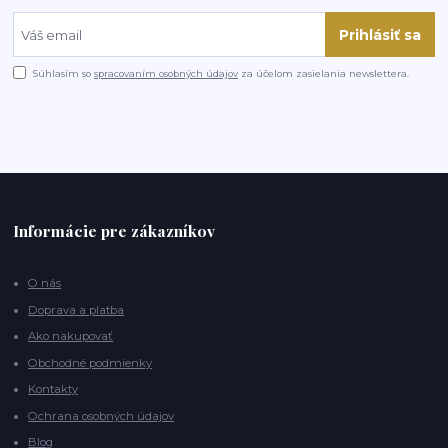
Prihlásiť sa
Súhlasím so
spracovaním osobných údajov
za účelom zasielania newslettera.
Informácie pre zákazníkov
O nás
Doprava a platba
Ako nakupovať
Obchodné podmienky
Kontakty
Ochrana osobných údajov
Blog