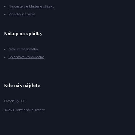
Najčastejšie kladené otázky
Značky náradia
Nákup na splátky
Nákup na splátky
Splátková kalkulačka
Kde nás nájdete
Dvorníky 105
96268 Hontianske Tesáre