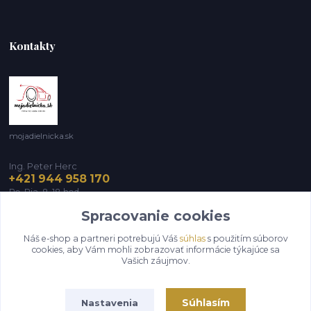
Kontakty
mojadielnicka.sk
Ing. Peter Herc
+421 944 958 170
Po-Pia, 8-18 hod.
Spracovanie cookies
infomojadielnicka@gmail.com
Náš e-shop a partneri potrebujú Váš
súhlas
s použitím súborov
cookies, aby Vám mohli zobrazovať informácie týkajúce sa
Vašich záujmov.
Súhlasím
Nastavenia