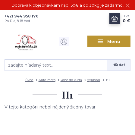
Doprava k objednávkam nad 150€ a do 30kg je zadarmo!
+421 944 958 170
0
ks
0 €
Po-Pia, 8-18 hod.
Menu
Hľadať
Úvod
Auto-moto
Vane do kufra
Hyundai
H1
H1
V tejto kategórii nebol nájdený žiadny tovar.