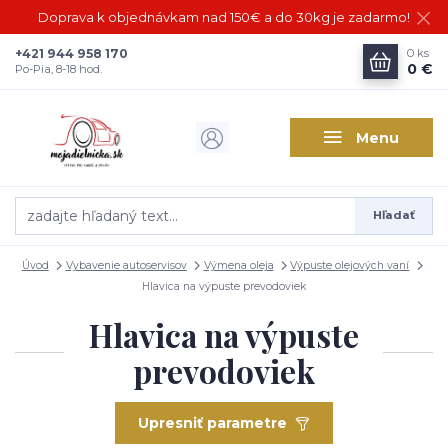
Doprava k objednávkam nad 150€ a do 30kg je zadarmo!
+421 944 958 170
0
ks
0 €
Po-Pia, 8-18 hod.
Menu
Hľadať
Úvod
Vybavenie autoservisov
Výmena oleja
Výpuste olejových vaní
Hlavica na výpuste prevodoviek
Hlavica na výpuste
prevodoviek
Upresniť parametre