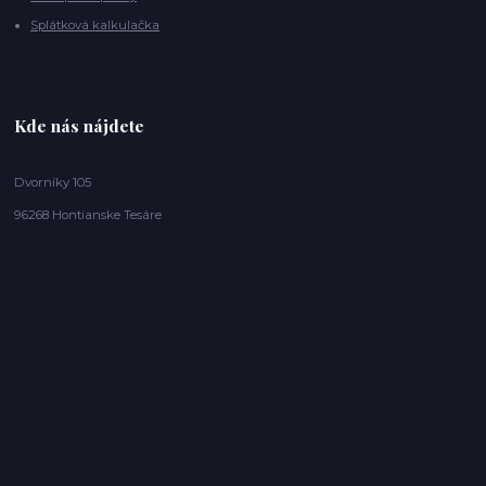
Splátková kalkulačka
Kde nás nájdete
Dvorníky 105
96268 Hontianske Tesáre