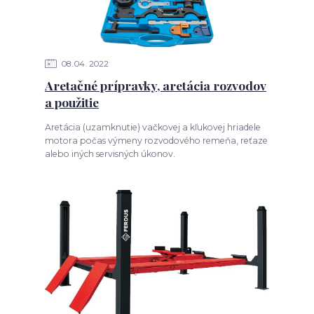
08
04
2022
Aretačné prípravky, aretácia rozvodov
a použitie
Aretácia (uzamknutie) vačkovej a kľukovej hriadele
motora počas výmeny rozvodového remeňa, reťaze
alebo iných servisných úkonov.