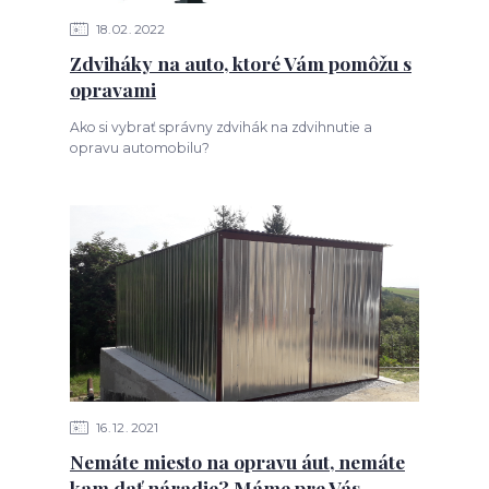
18
02
2022
Zdviháky na auto, ktoré Vám pomôžu s
opravami
Ako si vybrať správny zdvihák na zdvihnutie a
opravu automobilu?
16
12
2021
Nemáte miesto na opravu áut, nemáte
kam dať náradie? Máme pre Vás