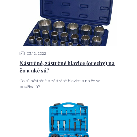
03
12
2022
Nástrčné, zástrčné hlavice (orechy) na
čo a aké sú?
Čo sú nástrčné a zástrčné hlavice a na čo sa
používajú?