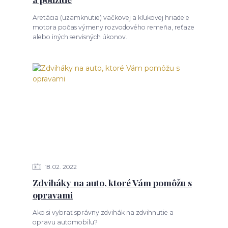
Aretácia (uzamknutie) vačkovej a kľukovej hriadele
motora počas výmeny rozvodového remeňa, reťaze
alebo iných servisných úkonov.
18
02
2022
Zdviháky na auto, ktoré Vám pomôžu s
opravami
Ako si vybrať správny zdvihák na zdvihnutie a
opravu automobilu?