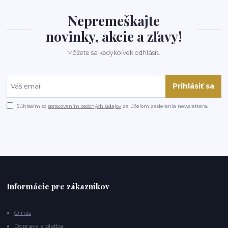
Nepremeškajte
novinky, akcie a zľavy!
Môžete sa kedykoľvek odhlásiť.
Prihlásiť sa
Súhlasím so
spracovaním osobných údajov
za účelom zasielania newslettera.
Informácie pre zákazníkov
O nás
Doprava a platba