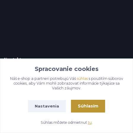
Kontakty
Spracovanie cookies
Náš e-shop a partneri potrebujú Váš
súhlas
s použitím súborov
mojadielnicka.sk
cookies, aby Vám mohli zobrazovať informácie týkajúce sa
Vašich záujmov.
Ing. Peter Herc
+421 944 958 170
Súhlasím
Nastavenia
Po-Pia, 8-18 hod.
infomojadielnicka@gmail.com
Súhlas môžete odmietnuť
tu
.