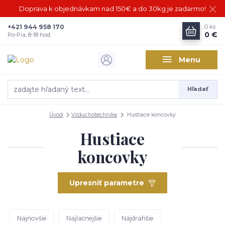
Doprava k objednávkam nad 150€ a do 30kg je zadarmo!
+421 944 958 170
0
ks
0 €
Po-Pia, 8-18 hod.
Menu
Hľadať
Úvod
Vzduchotechnika
Hustiace koncovky
Hustiace
koncovky
Upresniť parametre
Najnovšie
Najlacnejšie
Najdrahšie