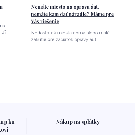
ám
Nemáte miesto na opravu áut,
nemáte kam dať náradie? Máme pre
Vás riešenie
 na
lu?
Nedostatok miesta doma alebo malé
zákutie pre začiatok opravy áut.
tup ku
Nákup na splátky
ovi