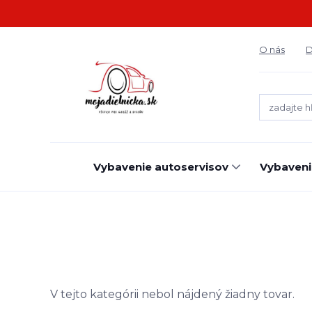
O nás
D
Vybavenie autoservisov
Vybaveni
V tejto kategórii nebol nájdený žiadny tovar.