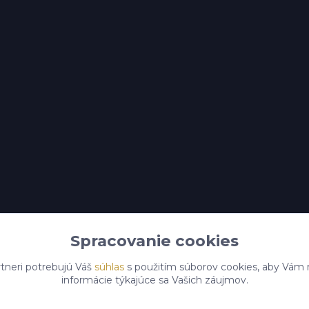
Spracovanie cookies
tneri potrebujú Váš
súhlas
s použitím súborov cookies, aby Vám 
informácie týkajúce sa Vašich záujmov.