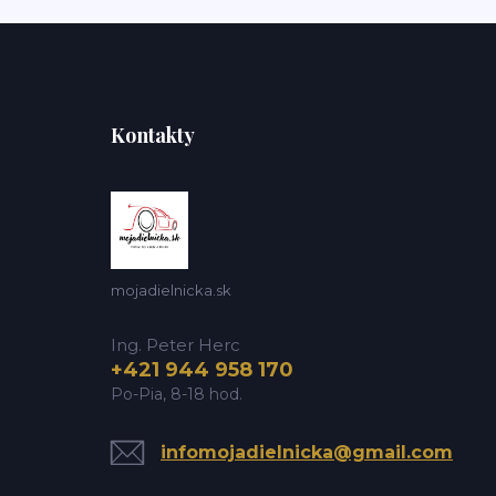
Kontakty
mojadielnicka.sk
Ing. Peter Herc
+421 944 958 170
Po-Pia, 8-18 hod.
infomojadielnicka@gmail.com