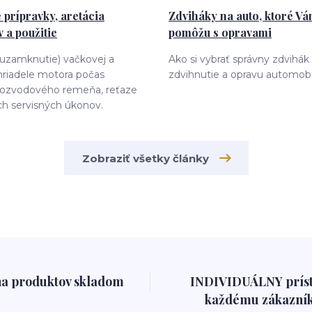
 prípravky, aretácia
Zdviháky na auto, ktoré V
 a použitie
pomôžu s opravami
(uzamknutie) vačkovej a
Ako si vybrať správny zdvihák
hriadele motora počas
zdvihnutie a opravu automobi
ozvodového remeňa, reťaze
ch servisných úkonov.
Zobraziť všetky články
na produktov skladom
INDIVIDUÁLNY prís
každému zákazník