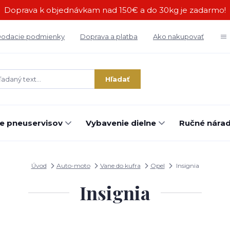
Doprava k objednávkam nad 150€ a do 30kg je zadarmo!
odacie podmienky
Doprava a platba
Ako nakupovať
Hľadať
e pneuservisov
Vybavenie dielne
Ručné náradi
Úvod
Auto-moto
Vane do kufra
Opel
Insignia
Insignia