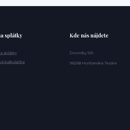
a splátky
Kde nás nájdete
a splátky
Dvorníky 105
vá kalkulačka
96268 Hontianske Tesáre