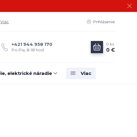
Viac
Prihlásenie
0
ks
+421 944 958 170
0 €
Po-Pia, 8-18 hod.
e, elektrické náradie
Viac