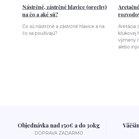
Nástrčné, zástrčné hlavice (orechy)
Aretačné
na čo a aké sú?
rozvodov
Čo sú nástrčné a zástrčné hlavice a na
Aretácia 
čo sa používajú?
kľukovej 
výmeny r
alebo iný
Objednávka nad 150€ a do 30kg
Väčši
DOPRAVA ZADARMO