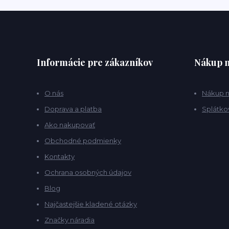
Informácie pre zákazníkov
Nákup n
O nás
Nákup n
Doprava a platba
Splátko
Ako nakupovať
Obchodné podmienky
Kontakty
Ochrana osobných údajov
Blog
Najčastejšie kladené otázky
Značky náradia