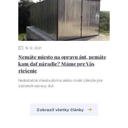
16
12
2021
Nemáte miesto na opravu áut, nemáte
kam dať náradie? Máme pre Vás
riešenie
Nedostatok miesta doma alebo malé zákutie pre
začiatok opravy áut.
Zobraziť všetky články