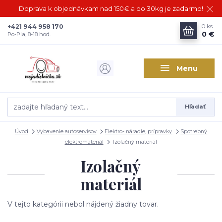
Doprava k objednávkam nad 150€ a do 30kg je zadarmo!
+421 944 958 170
0
ks
0 €
Po-Pia, 8-18 hod.
Menu
Hľadať
Úvod
Vybavenie autoservisov
Elektro- náradie, prípravky
Spotrebný
elektromateriál
Izolačný materiál
Izolačný
materiál
V tejto kategórii nebol nájdený žiadny tovar.