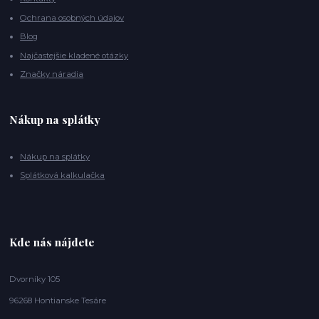
Ochrana osobných údajov
Blog
Najčastejšie kladené otázky
Značky náradia
Nákup na splátky
Nákup na splátky
Splátková kalkulačka
Kde nás nájdete
Dvorníky 105
96268 Hontianske Tesáre