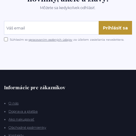
Môžete sa kedykoľvek odhlásiť.
Prihlásiť sa
Súhlasím so
spracovaním osobných údajov
za účelom zasielania newslettera.
Informácie pre zákazníkov
O nás
Doprava a platba
Ako nakupovať
Obchodné podmienky
Kontakty