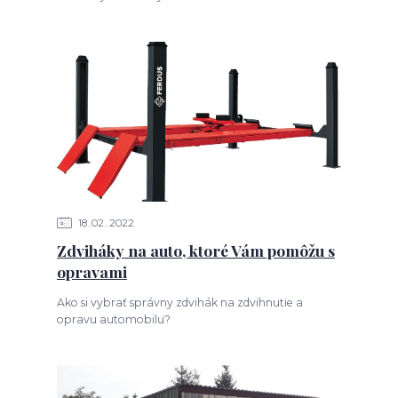
18
02
2022
Zdviháky na auto, ktoré Vám pomôžu s
opravami
Ako si vybrať správny zdvihák na zdvihnutie a
opravu automobilu?