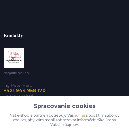
Kontakty
mojadielnicka.sk
Ing. Peter Herc
+421 944 958 170
Po-Pia, 8-18 hod.
Spracovanie cookies
infomojadielnicka@gmail.com
Náš e-shop a partneri potrebujú Váš
súhlas
s použitím súborov
cookies, aby Vám mohli zobrazovať informácie týkajúce sa
Vašich záujmov.