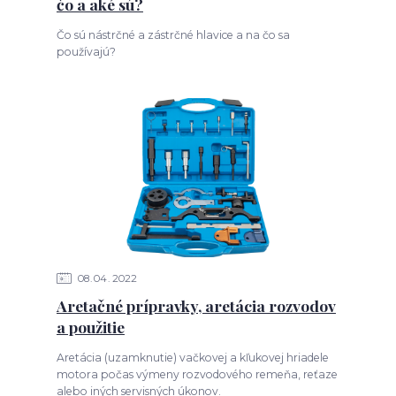
čo a aké sú?
Čo sú nástrčné a zástrčné hlavice a na čo sa
používajú?
08
04
2022
Aretačné prípravky, aretácia rozvodov
a použitie
Aretácia (uzamknutie) vačkovej a kľukovej hriadele
motora počas výmeny rozvodového remeňa, reťaze
alebo iných servisných úkonov.