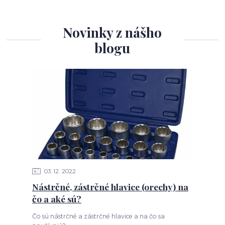
Novinky z nášho
blogu
03
12
2022
Nástrčné, zástrčné hlavice (orechy) na
čo a aké sú?
Čo sú nástrčné a zástrčné hlavice a na čo sa