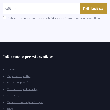
Prihlásiť sa
Súhlasím so
spracovaním osobných údajov
za účelom zasielania newslettera.
Informácie pre zákazníkov
O nás
Doprava a platba
Ako nakupovať
Obchodné podmienky
Kontakty
Ochrana osobných údajov
Blog