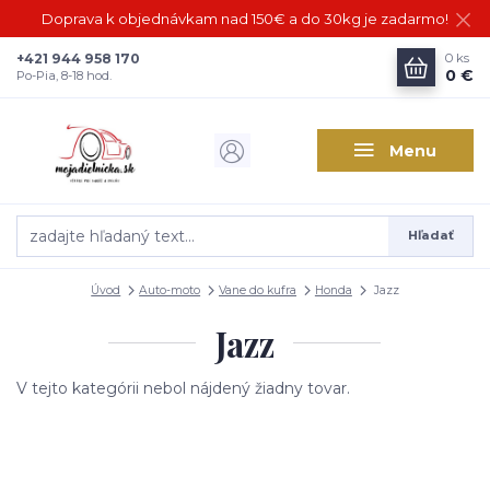
Doprava k objednávkam nad 150€ a do 30kg je zadarmo!
+421 944 958 170
0
ks
0 €
Po-Pia, 8-18 hod.
Menu
Hľadať
Úvod
Auto-moto
Vane do kufra
Honda
Jazz
Jazz
V tejto kategórii nebol nájdený žiadny tovar.