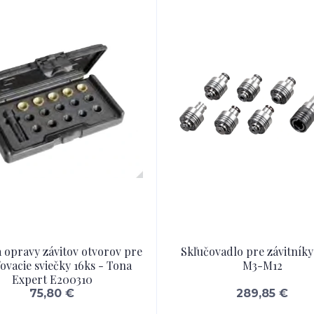
 opravy závitov otvorov pre
Skľučovadlo pre závitníky
ovacie sviečky 16ks - Tona
M3-M12
Expert E200310
75,80 €
289,85 €