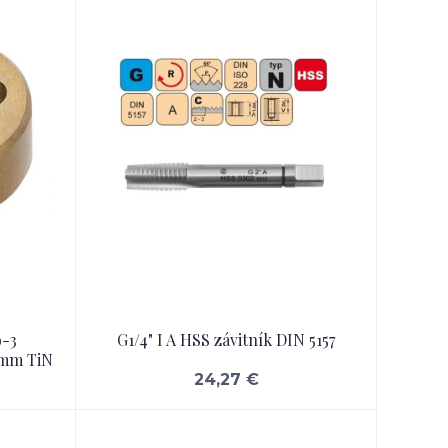
9-3
G1/4" I A HSS závitník DIN 5157
 mm TiN
24,27 €