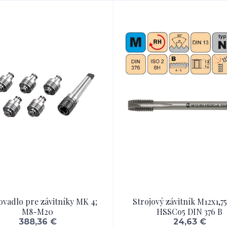
ovadlo pre závitníky MK 4;
Strojový závitník M12x1,7
M8-M20
HSSCo5 DIN 376 B
388,36 €
24,63 €