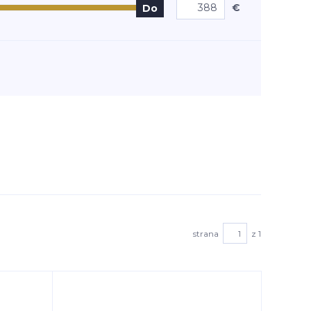
€
Do
strana
z 1