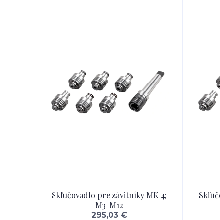
Skľučovadlo pre závitníky MK 4;
Skľuč
M3-M12
295,03 €