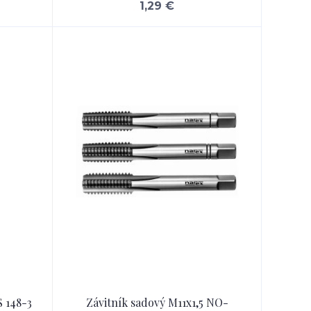
1,29 €
 148-3
Závitník sadový M11x1,5 NO-