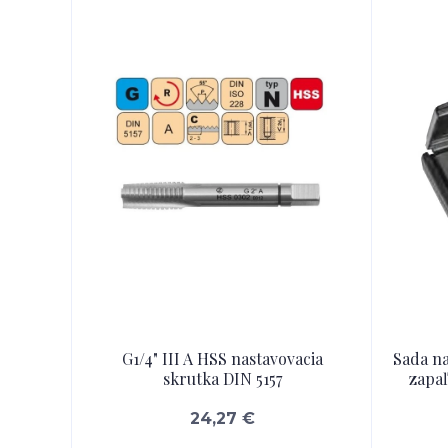
G1/4" III A HSS nastavovacia
Sada na
skrutka DIN 5157
zapaľ
24,27 €