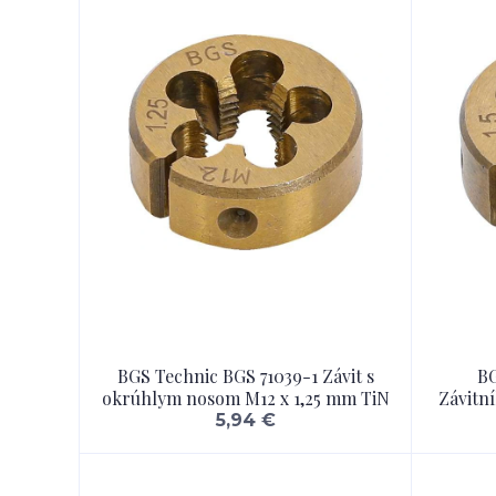
BGS Technic BGS 71039-1 Závit s
BG
okrúhlym nosom M12 x 1,25 mm TiN
Závitn
5,94 €