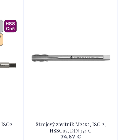
5 ISO2
Strojový závitník M22x2, ISO 2,
HSSCo5, DIN 374 C
74,67 €