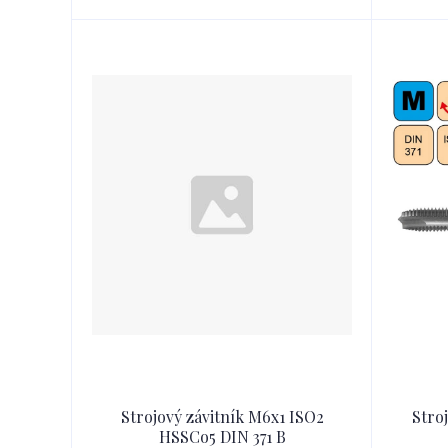
Strojový závitník M6x1 ISO2
Stro
HSSCo5 DIN 371 B