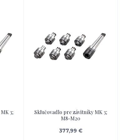
 MK 3;
Skľučovadlo pre závitníky MK 3;
M8-M20
377,99 €