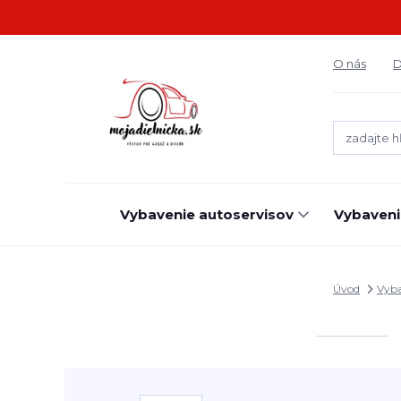
O nás
D
Vybavenie autoservisov
Vybaveni
Úvod
Vyba