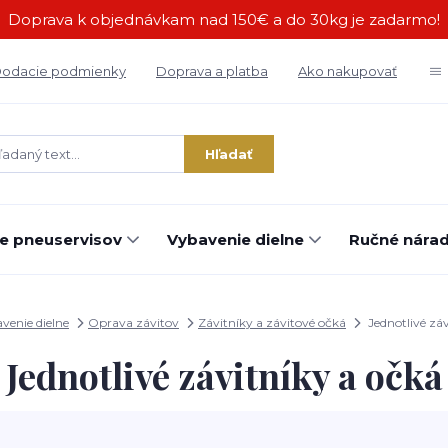
Doprava k objednávkam nad 150€ a do 30kg je zadarmo!
odacie podmienky
Doprava a platba
Ako nakupovať
Hľadať
e pneuservisov
Vybavenie dielne
Ručné náradi
venie dielne
Oprava závitov
Závitníky a závitové očká
Jednotlivé záv
Jednotlivé závitníky a očká