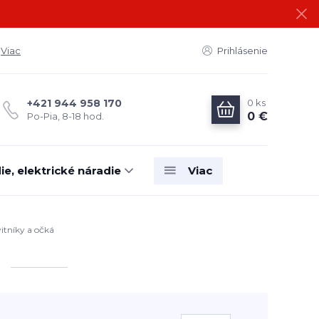
Viac
Prihlásenie
0
ks
+421 944 958 170
0 €
Po-Pia, 8-18 hod.
e, elektrické náradie
Viac
itníky a očká