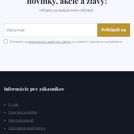
novinky, akcie a zľavy!
Môžete sa kedykoľvek odhlásiť.
Prihlásiť sa
Súhlasím so
spracovaním osobných údajov
za účelom zasielania newslettera.
Informácie pre zákazníkov
O nás
Doprava a platba
Ako nakupovať
Obchodné podmienky