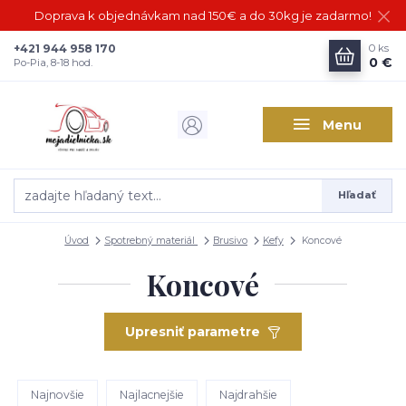
Doprava k objednávkam nad 150€ a do 30kg je zadarmo!
+421 944 958 170
0
ks
0 €
Po-Pia, 8-18 hod.
Menu
Hľadať
Úvod
Spotrebný materiál
Brusivo
Kefy
Koncové
Koncové
Upresniť parametre
Najnovšie
Najlacnejšie
Najdrahšie