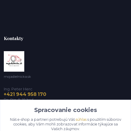
Kontakty
mojadielnicka.sk
Ing. Peter Herc
+421 944 958 170
Po-Pia, 8-18 hod.
Spracovanie cookies
infomojadielnicka@gmail.com
Náš e-shop a partneri potrebujú Váš
súhlas
s použitím súborov
cookies, aby Vám mohli zobrazovať informácie týkajúce sa
Vašich záujmov.