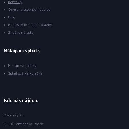
Kontakty
Ochrana osobných údajov
Blog
Najčastejšie kladené otázky
Značky náradia
Nákup na splátky
Nákup na splátky
Splátková kalkulačka
Kde nás nájdete
Dvorníky 105
96268 Hontianske Tesáre