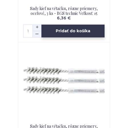
Sady kief na vŕtačku, rôzne priemery,
oceľové, 3 ks - BGS technic Veľkosť: 15
6,36 €
Pridať do košíka
Sady kief na vŕtačku, rôzne priemery,