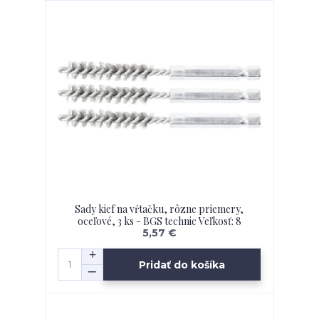
Sady kief na vŕtačku, rôzne priemery,
oceľové, 3 ks - BGS technic Veľkosť: 8
5,57 €
Pridať do košíka