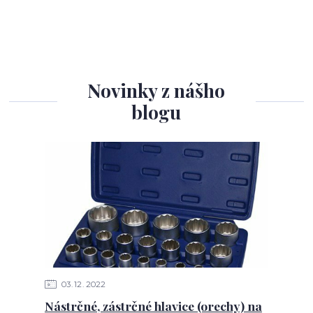
Novinky z nášho
blogu
03
12
2022
Nástrčné, zástrčné hlavice (orechy) na