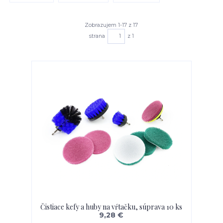
Zobrazujem 1-17 z 17
strana
z 1
Čistiace kefy a huby na vŕtačku, súprava 10 ks
9,28 €