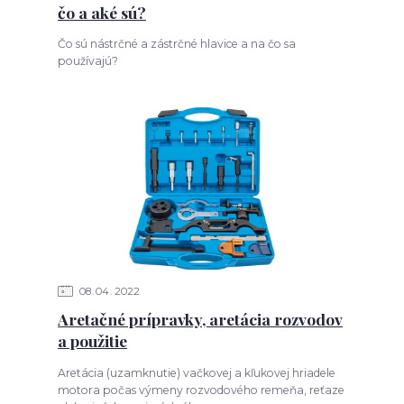
čo a aké sú?
Čo sú nástrčné a zástrčné hlavice a na čo sa
používajú?
08
04
2022
Aretačné prípravky, aretácia rozvodov
a použitie
Aretácia (uzamknutie) vačkovej a kľukovej hriadele
motora počas výmeny rozvodového remeňa, reťaze