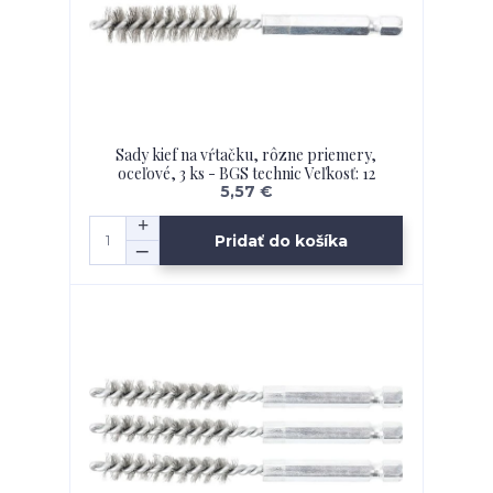
Sady kief na vŕtačku, rôzne priemery,
oceľové, 3 ks - BGS technic Veľkosť: 12
5,57 €
Pridať do košíka