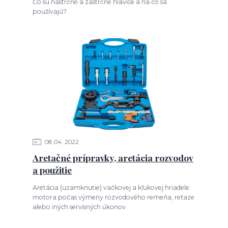
Čo sú nástrčné a zástrčné hlavice a na čo sa
používajú?
08
04
2022
Aretačné prípravky, aretácia rozvodov
a použitie
Aretácia (uzamknutie) vačkovej a kľukovej hriadele
motora počas výmeny rozvodového remeňa, reťaze
alebo iných servisných úkonov.