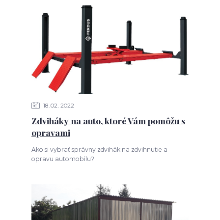
18
02
2022
Zdviháky na auto, ktoré Vám pomôžu s
opravami
Ako si vybrať správny zdvihák na zdvihnutie a
opravu automobilu?