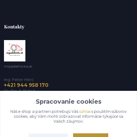
Kontakty
mojadielnicka.sk
Ing. Peter Herc
+421 944 958 170
Po-Pia, 8-18 hod.
Spracovanie cookies
infomojadielnicka@gmail.com
Náš e-shop a partneri potrebujú Váš
súhlas
s použitím súborov
cookies, aby Vám mohli zobrazovať informácie týkajúce sa
Vašich záujmov.