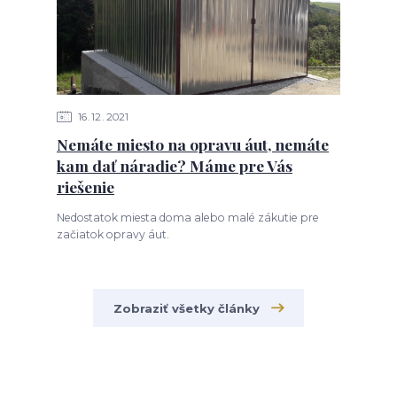
16
12
2021
Nemáte miesto na opravu áut, nemáte
kam dať náradie? Máme pre Vás
riešenie
Nedostatok miesta doma alebo malé zákutie pre
začiatok opravy áut.
Zobraziť všetky články