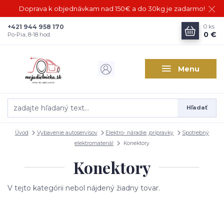
Doprava k objednávkam nad 150€ a do 30kg je zadarmo!
+421 944 958 170
0
ks
0 €
Po-Pia, 8-18 hod.
Menu
Hľadať
Úvod
Vybavenie autoservisov
Elektro- náradie, prípravky
Spotrebný
elektromateriál
Konektory
Konektory
V tejto kategórii nebol nájdený žiadny tovar.