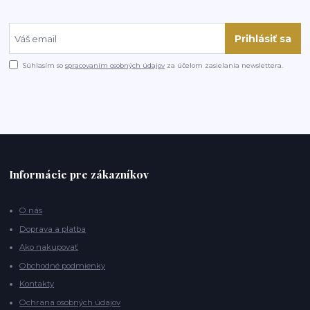
Prihlásiť sa
Súhlasím so
spracovaním osobných údajov
za účelom zasielania newslettera.
Informácie pre zákazníkov
O nás
Doprava a platba
Ako nakupovať
Obchodné podmienky
Kontakty
Ochrana osobných údajov