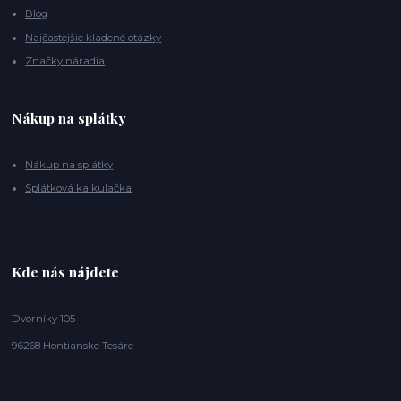
Blog
Najčastejšie kladené otázky
Značky náradia
Nákup na splátky
Nákup na splátky
Splátková kalkulačka
Kde nás nájdete
Dvorníky 105
96268 Hontianske Tesáre