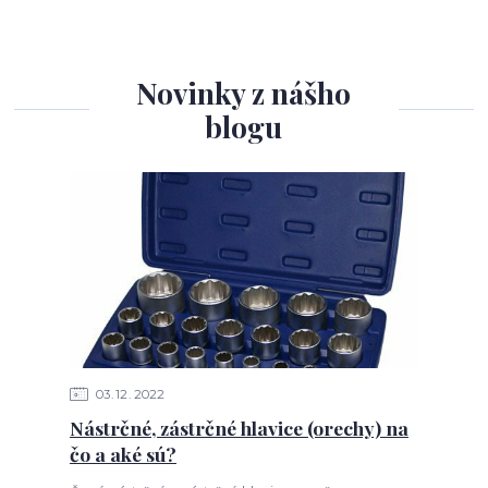
Novinky z nášho
blogu
03
12
2022
Nástrčné, zástrčné hlavice (orechy) na
čo a aké sú?