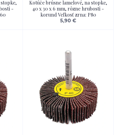
 stopke,
Kotúče brúsne lamelové, na stopke,
bosti -
40 x 30 x 6 mm, rôzne hrubosti -
P60
korund Veľkosť zrna: P80
5,90 €