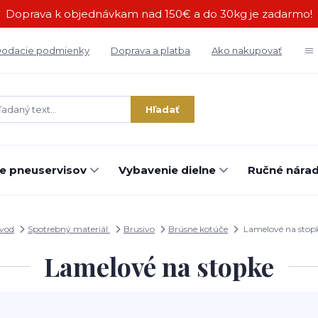
Doprava k objednávkam nad 150€ a do 30kg je zadarmo!
odacie podmienky
Doprava a platba
Ako nakupovať
Hľadať
e pneuservisov
Vybavenie dielne
Ručné náradi
vod
Spotrebný materiál
Brusivo
Brúsne kotúče
Lamelové na stop
Lamelové na stopke