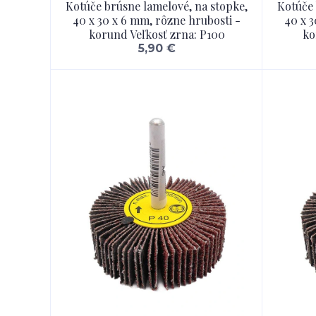
Kotúče brúsne lamelové, na stopke,
Kotúče 
40 x 30 x 6 mm, rôzne hrubosti -
40 x 3
korund Veľkosť zrna: P100
ko
5,90 €