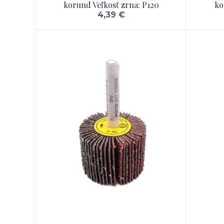
korund Veľkosť zrna: P120
ko
4,39 €