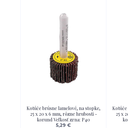
Kotúče brúsne lamelové, na stopke,
Kotúče 
25 x 20 x 6 mm, rôzne hrubosti -
25 x 
korund Veľkosť zrna: P40
ko
5,29 €