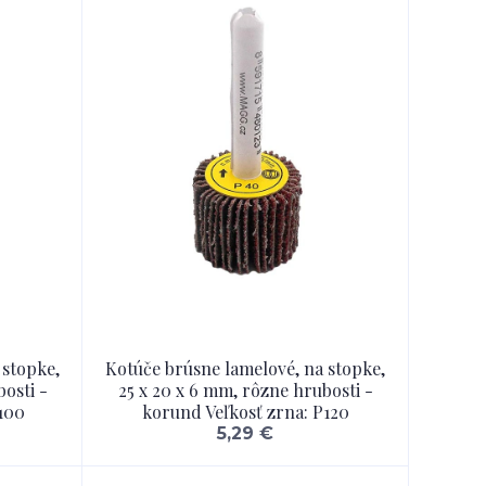
 stopke,
Kotúče brúsne lamelové, na stopke,
osti -
25 x 20 x 6 mm, rôzne hrubosti -
100
korund Veľkosť zrna: P120
5,29 €