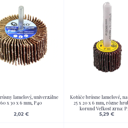
rúsny lamelový, univerzálne
Kotúče brúsne lamelové, na
60 x 30 x 6 mm, P40
25 x 20 x 6 mm, rôzne hrub
korund Veľkosť zrna: P
2,02 €
5,29 €