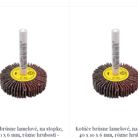
brúsne lamelové, na stopke,
Kotúče brúsne lamelové, na
0 x 6 mm, rôzne hrubosti -
40 x 10 x 6 mm, rôzne hru