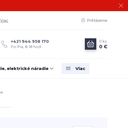
Viac
Prihlásenie
0
ks
+421 944 958 170
0 €
Po-Pia, 8-18 hod.
e, elektrické náradie
Viac
ke