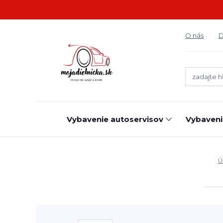
O nás
D
Vybavenie autoservisov
Vybaveni
Ú