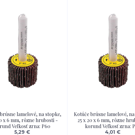
brúsne lamelové, na stopke,
Kotúče brúsne lamelové, na
20 x 6 mm, rôzne hrubosti -
25 x 20 x 6 mm, rôzne hrub
rund Veľkosť zrna: P60
korund Veľkosť zrna: 
5,29 €
4,01 €