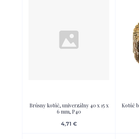
Brúsny kotúč, univerzálny 40 x 15 x
Kotúč b
6 mm, P40
4,71 €