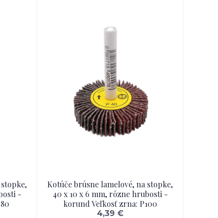
 stopke,
Kotúče brúsne lamelové, na stopke,
osti -
40 x 10 x 6 mm, rôzne hrubosti -
P80
korund Veľkosť zrna: P100
4,39 €