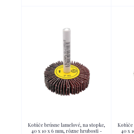
Kotúče brúsne lamelové, na stopke,
Kotúče 
40 x 10 x 6 mm, rôzne hrubosti -
40 x 1