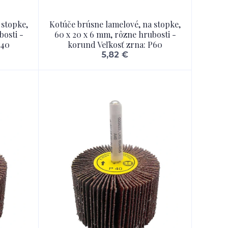
 stopke,
Kotúče brúsne lamelové, na stopke,
bosti -
60 x 20 x 6 mm, rôzne hrubosti -
P40
korund Veľkosť zrna: P60
5,82 €