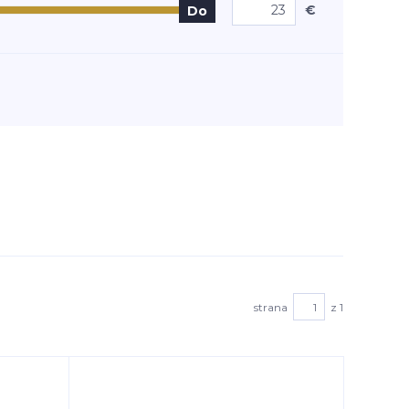
€
Do
strana
z 1