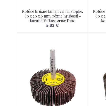
Kotúče brúsne lamelové, na stopke,
Kotúče 
60 x 20 x 6 mm, rôzne hrubosti -
60 x 2
korund Veľkosť zrna: P100
ko
5,82 €