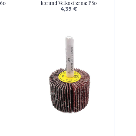
P60
korund Veľkosť zrna: P80
4,39 €