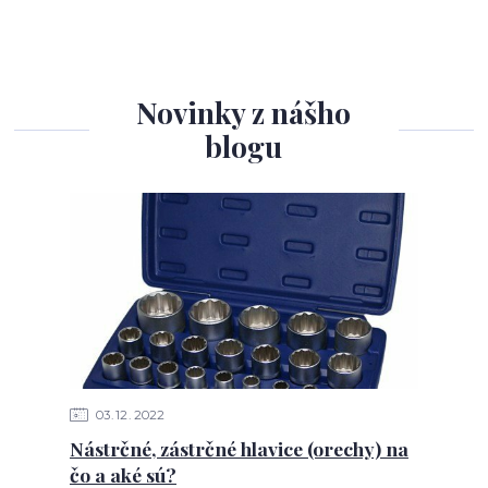
Novinky z nášho
blogu
03
12
2022
Nástrčné, zástrčné hlavice (orechy) na
čo a aké sú?