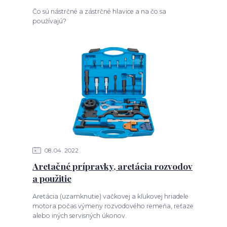
Čo sú nástrčné a zástrčné hlavice a na čo sa
používajú?
08
04
2022
Aretačné prípravky, aretácia rozvodov
a použitie
Aretácia (uzamknutie) vačkovej a kľukovej hriadele
motora počas výmeny rozvodového remeňa, reťaze
alebo iných servisných úkonov.