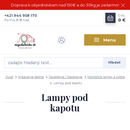
Doprava k objednávkam nad 150€ a do 30kg je zadarmo!
+421 944 958 170
0
ks
0 €
Po-Pia, 8-18 hod.
Menu
Hľadať
Úvod
Vybavenie dielne
Osvetlenie / Napájanie
Montážne lampy a svetlá
Lampy pod kapotu
Lampy pod
kapotu