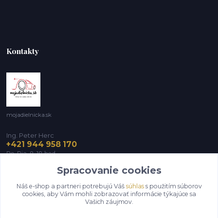
Kontakty
mojadielnicka.sk
Ing. Peter Herc
+421 944 958 170
Po-Pia, 8-18 hod.
Spracovanie cookies
infomojadielnicka@gmail.com
Náš e-shop a partneri potrebujú Váš
súhlas
s použitím súborov
cookies, aby Vám mohli zobrazovať informácie týkajúce sa
Vašich záujmov.