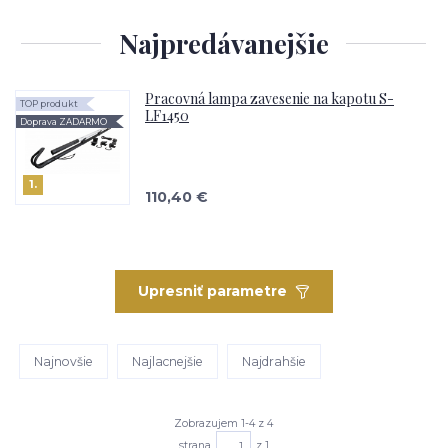
Najpredávanejšie
Pracovná lampa zavesenie na kapotu S-
TOP produkt
LF1450
Doprava ZADARMO
1.
110,40 €
Upresniť parametre
Najnovšie
Najlacnejšie
Najdrahšie
Zobrazujem 1-4 z 4
strana
z 1