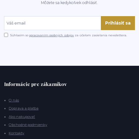
Môžete sa kedykoľvek odhlásiť.
Prihlásiť sa
Súhlasím so
spracovaním osobných údajov
za účelom zasielania newslettera.
Informácie pre zákazníkov
O nás
Doprava a platba
Ako nakupovať
Obchodné podmienky
Kontakty