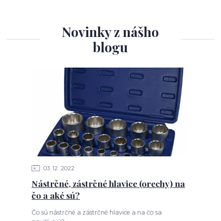
Novinky z nášho
blogu
03
12
2022
Nástrčné, zástrčné hlavice (orechy) na
čo a aké sú?
Čo sú nástrčné a zástrčné hlavice a na čo sa