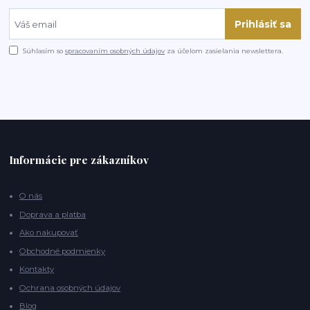
Prihlásiť sa
Súhlasím so
spracovaním osobných údajov
za účelom zasielania newslettera.
Informácie pre zákazníkov
O nás
Doprava a platba
Ako nakupovať
Obchodné podmienky
Kontakty
Ochrana osobných údajov
Blog