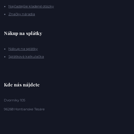
Najčastejšie kladené otázky
Značky náradia
Nákup na splátky
Nákup na splátky
Splátková kalkulačka
Kde nás nájdete
Dvorníky 105
96268 Hontianske Tesáre