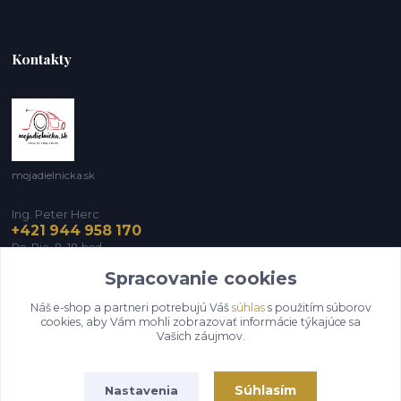
Kontakty
mojadielnicka.sk
Ing. Peter Herc
+421 944 958 170
Po-Pia, 8-18 hod.
Spracovanie cookies
infomojadielnicka@gmail.com
Náš e-shop a partneri potrebujú Váš
súhlas
s použitím súborov
cookies, aby Vám mohli zobrazovať informácie týkajúce sa
Vašich záujmov.
Súhlasím
Nastavenia