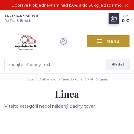
Doprava k objednávkam nad 150€ a do 30kg je zadarmo!
+421 944 958 170
0
ks
0 €
Po-Pia, 8-18 hod.
Menu
Hľadať
Úvod
Auto-moto
Vane do kufra
Fiat
Linea
Linea
V tejto kategórii nebol nájdený žiadny tovar.