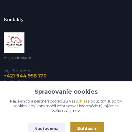
Kontakty
mojadielnicka.sk
Ing. Peter Herc
+421 944 958 170
Po-Pia, 8-18 hod.
Spracovanie cookies
infomojadielnicka@gmail.com
Náš e-shop a partneri potrebujú Váš
súhlas
s použitím súborov
cookies, aby Vám mohli zobrazovať informácie týkajúce sa
Vašich záujmov.
Súhlasím
Nastavenia