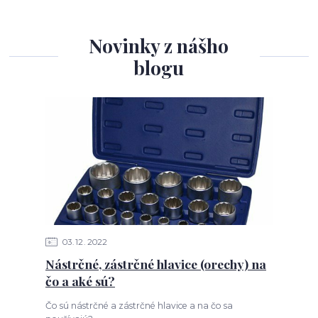
Novinky z nášho
blogu
03
12
2022
Nástrčné, zástrčné hlavice (orechy) na
čo a aké sú?
Čo sú nástrčné a zástrčné hlavice a na čo sa