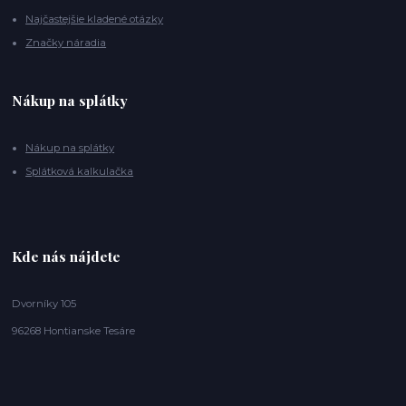
Najčastejšie kladené otázky
Značky náradia
Nákup na splátky
Nákup na splátky
Splátková kalkulačka
Kde nás nájdete
Dvorníky 105
96268 Hontianske Tesáre