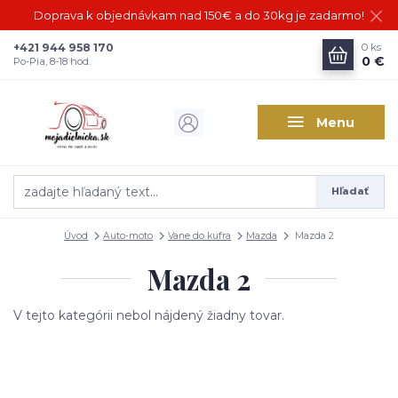
Doprava k objednávkam nad 150€ a do 30kg je zadarmo!
+421 944 958 170
0
ks
0 €
Po-Pia, 8-18 hod.
Menu
Hľadať
Úvod
Auto-moto
Vane do kufra
Mazda
Mazda 2
Mazda 2
V tejto kategórii nebol nájdený žiadny tovar.