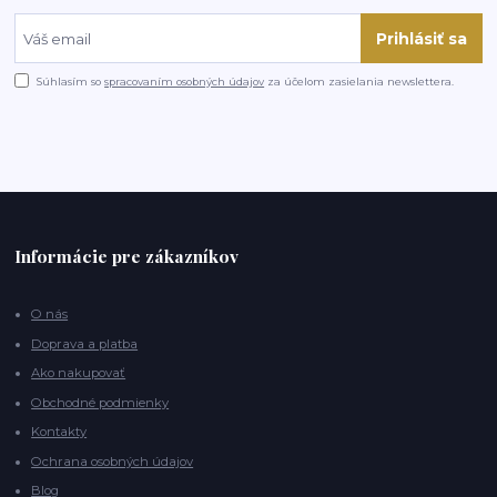
Prihlásiť sa
Súhlasím so
spracovaním osobných údajov
za účelom zasielania newslettera.
Informácie pre zákazníkov
O nás
Doprava a platba
Ako nakupovať
Obchodné podmienky
Kontakty
Ochrana osobných údajov
Blog