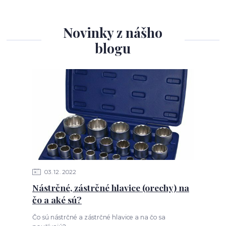
Novinky z nášho
blogu
03
12
2022
Nástrčné, zástrčné hlavice (orechy) na
čo a aké sú?
Čo sú nástrčné a zástrčné hlavice a na čo sa