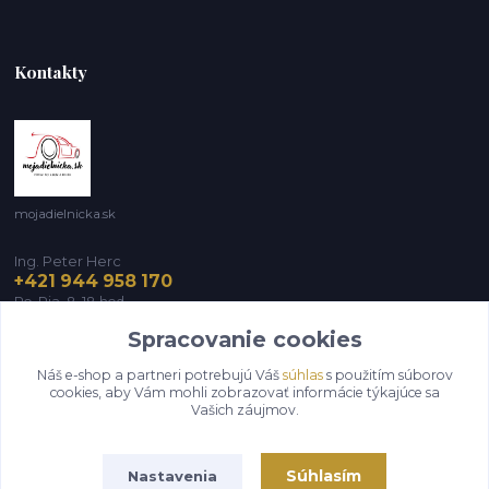
Kontakty
mojadielnicka.sk
Ing. Peter Herc
+421 944 958 170
Po-Pia, 8-18 hod.
Spracovanie cookies
infomojadielnicka@gmail.com
Náš e-shop a partneri potrebujú Váš
súhlas
s použitím súborov
cookies, aby Vám mohli zobrazovať informácie týkajúce sa
Vašich záujmov.
Súhlasím
Nastavenia