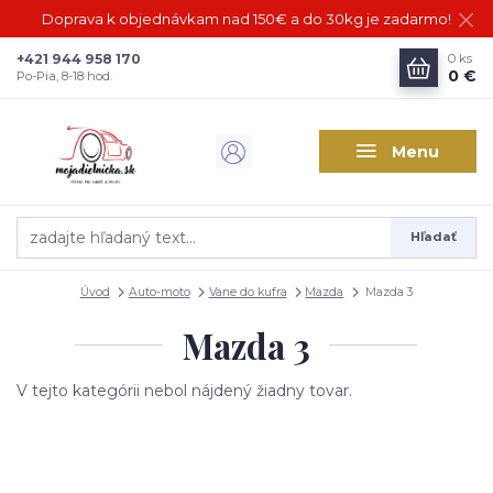
Doprava k objednávkam nad 150€ a do 30kg je zadarmo!
+421 944 958 170
0
ks
0 €
Po-Pia, 8-18 hod.
Menu
Hľadať
Úvod
Auto-moto
Vane do kufra
Mazda
Mazda 3
Mazda 3
V tejto kategórii nebol nájdený žiadny tovar.