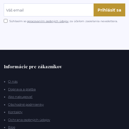
Prihlásiť sa
Súhlasím so
spracovaním osobných údajov
za účelom zasielania newslettera.
Informácie pre zákazníkov
O nás
Doprava a platba
Ako nakupovať
Obchodné podmienky
Kontakty
Ochrana osobných údajov
Blog