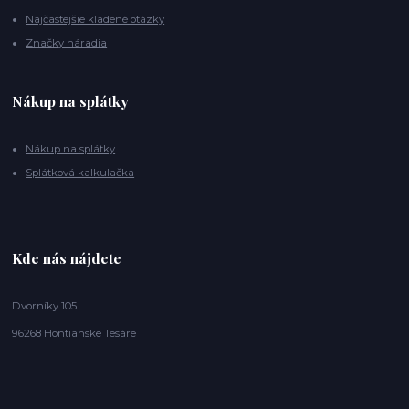
Najčastejšie kladené otázky
Značky náradia
Nákup na splátky
Nákup na splátky
Splátková kalkulačka
Kde nás nájdete
Dvorníky 105
96268 Hontianske Tesáre