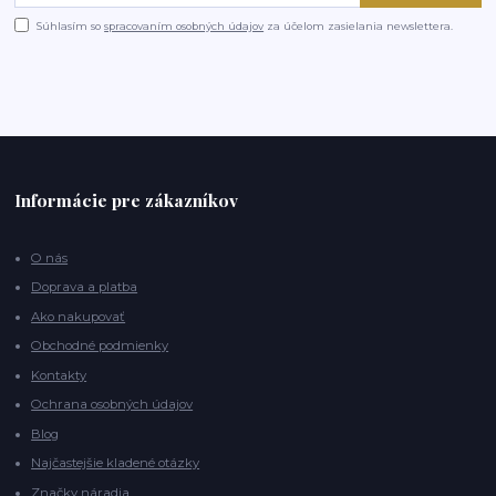
Súhlasím so
spracovaním osobných údajov
za účelom zasielania newslettera.
Informácie pre zákazníkov
O nás
Doprava a platba
Ako nakupovať
Obchodné podmienky
Kontakty
Ochrana osobných údajov
Blog
Najčastejšie kladené otázky
Značky náradia