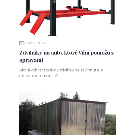
18
02
2022
Zdviháky na auto, ktoré Vám pomôžu s
opravami
Ako si vybrať správny zdvihák na zdvihnutie a
opravu automobilu?