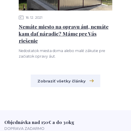
16
12
2021
Nemáte miesto na opravu áut, nemáte
kam dať náradie? Máme pre Vás
riešenie
Nedostatok miesta doma alebo malé zákutie pre
začiatok opravy áut.
Zobraziť všetky články
Objednávka nad 150€ a do 30kg
DOPRAVA ZADARMO