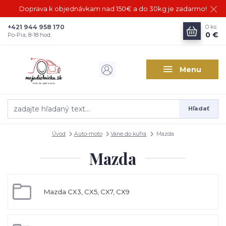
Doprava k objednávkam nad 150€ a do 30kg je zadarmo!
+421 944 958 170
0
ks
0 €
Po-Pia, 8-18 hod.
Menu
Hľadať
Úvod
Auto-moto
Vane do kufra
Mazda
Mazda
Mazda CX3, CX5, CX7, CX9