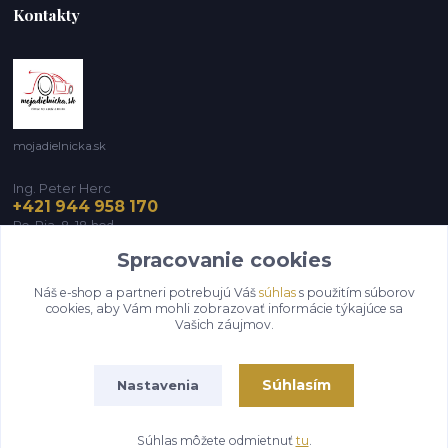
Kontakty
mojadielnicka.sk
Ing. Peter Herc
+421 944 958 170
Po-Pia, 8-18 hod.
Spracovanie cookies
infomojadielnicka@gmail.com
Náš e-shop a partneri potrebujú Váš
súhlas
s použitím súborov
cookies, aby Vám mohli zobrazovať informácie týkajúce sa
Vašich záujmov.
Súhlasím
Nastavenia
Vytvorené na
Eshop-rychlo.sk
Súhlas môžete odmietnuť
tu
.