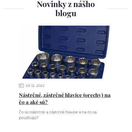
Novinky z nášho
blogu
03
12
2022
Nástrčné, zástrčné hlavice (orechy) na
čo a aké sú?
Čo sú nástrčné a zástrčné hlavice a na čo sa
používajú?