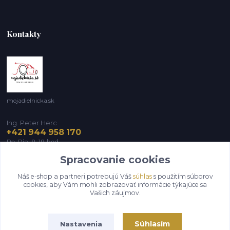
Kontakty
mojadielnicka.sk
Ing. Peter Herc
+421 944 958 170
Po-Pia, 8-18 hod.
Spracovanie cookies
infomojadielnicka@gmail.com
Náš e-shop a partneri potrebujú Váš
súhlas
s použitím súborov
cookies, aby Vám mohli zobrazovať informácie týkajúce sa
Vašich záujmov.
Súhlasím
Nastavenia