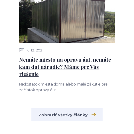
16
12
2021
Nemáte miesto na opravu áut, nemáte
kam dať náradie? Máme pre Vás
riešenie
Nedostatok miesta doma alebo malé zákutie pre
začiatok opravy áut.
Zobraziť všetky články