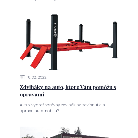
18
02
2022
Zdviháky na auto, ktoré Vám pomôžu s
opravami
Ako si vybrať správny zdvihák na zdvihnutie a
opravu automobilu?