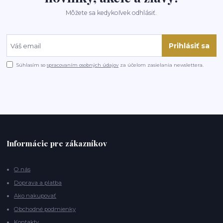
Môžete sa kedykoľvek odhlásiť.
Prihlásiť sa
Súhlasím so
spracovaním osobných údajov
za účelom zasielania newslettera.
Informácie pre zákazníkov
O nás
Doprava a platba
Ako nakupovať
Obchodné podmienky
Kontakty