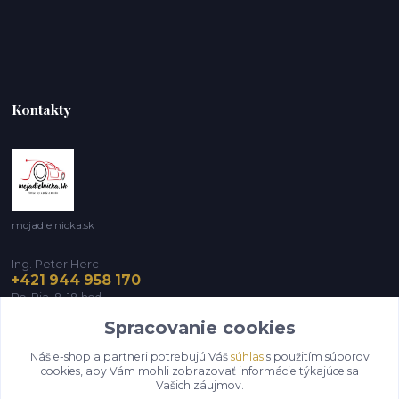
Kontakty
mojadielnicka.sk
Ing. Peter Herc
+421 944 958 170
Po-Pia, 8-18 hod.
Spracovanie cookies
infomojadielnicka@gmail.com
Náš e-shop a partneri potrebujú Váš
súhlas
s použitím súborov
cookies, aby Vám mohli zobrazovať informácie týkajúce sa
Vašich záujmov.