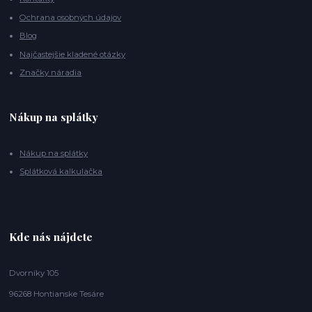
Ochrana osobných údajov
Blog
Najčastejšie kladené otázky
Značky náradia
Nákup na splátky
Nákup na splátky
Splátková kalkulačka
Kde nás nájdete
Dvorníky 105
96268 Hontianske Tesáre