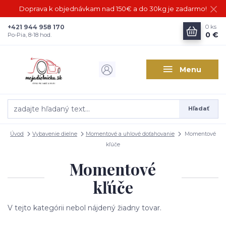
Doprava k objednávkam nad 150€ a do 30kg je zadarmo!
+421 944 958 170
0
ks
0 €
Po-Pia, 8-18 hod.
Menu
Hľadať
Úvod
Vybavenie dielne
Momentové a uhlové doťahovanie
Momentové
kľúče
Momentové
kľúče
V tejto kategórii nebol nájdený žiadny tovar.