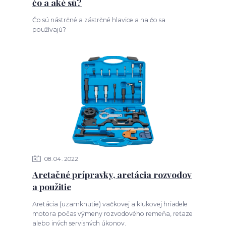
čo a aké sú?
Čo sú nástrčné a zástrčné hlavice a na čo sa
používajú?
08
04
2022
Aretačné prípravky, aretácia rozvodov
a použitie
Aretácia (uzamknutie) vačkovej a kľukovej hriadele
motora počas výmeny rozvodového remeňa, reťaze
alebo iných servisných úkonov.