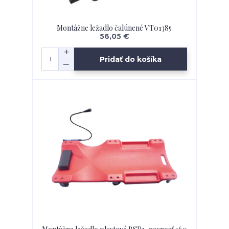
Montážne ležadlo čalúnené VT01385
56,05 €
Pridať do košíka