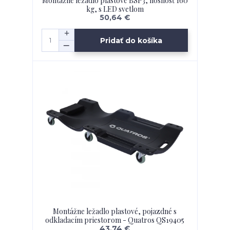
Montážne ležadlo plastové BSP3, nosnosť 160
kg, s LED svetlom
50,64 €
Pridať do košíka
Montážne ležadlo plastové, pojazdné s
odkladacím priestorom - Quatros QS19405
43,74 €