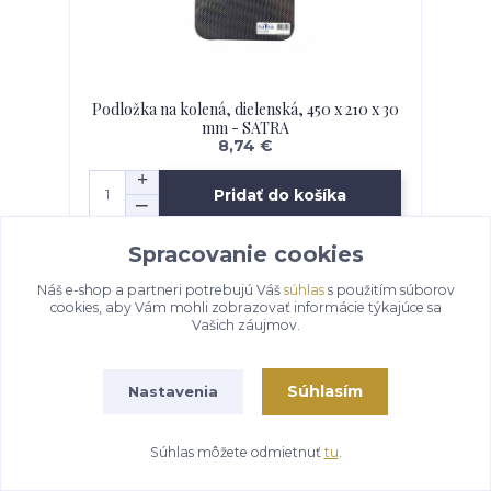
Podložka na kolená, dielenská, 450 x 210 x 30
mm - SATRA
8,74 €
Pridať do košíka
Spracovanie cookies
strana
z 1
Náš e-shop a partneri potrebujú Váš
súhlas
s použitím súborov
cookies, aby Vám mohli zobrazovať informácie týkajúce sa
Vašich záujmov.
Súhlasím
Nastavenia
Novinky z nášho
Súhlas môžete odmietnuť
tu
.