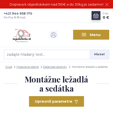
Doprava k objednávkam nad 150€ a do 30kg je zadarmo!
+421 944 958 170
0
ks
0 €
Po-Pia, 8-18 hod.
Menu
Hľadať
Úvod
Vybavenie dielne
Dielenské doplnky
Montážne ležadlá a sedátka
Montážne ležadlá
a sedátka
Upresniť parametre