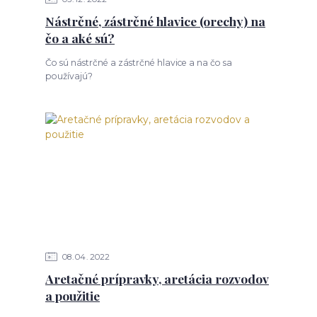
Nástrčné, zástrčné hlavice (orechy) na
čo a aké sú?
Čo sú nástrčné a zástrčné hlavice a na čo sa
používajú?
08
04
2022
Aretačné prípravky, aretácia rozvodov
a použitie