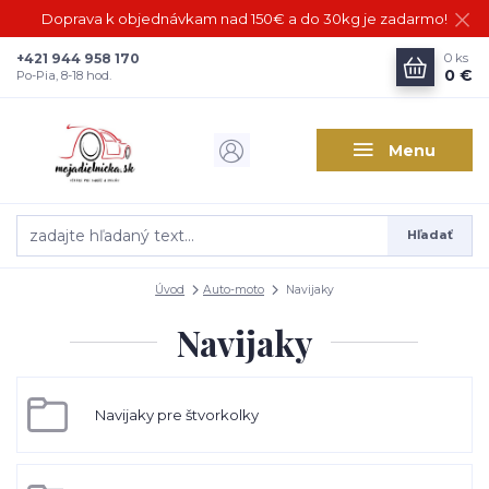
Doprava k objednávkam nad 150€ a do 30kg je zadarmo!
+421 944 958 170
0
ks
0 €
Po-Pia, 8-18 hod.
Menu
Hľadať
Úvod
Auto-moto
Navijaky
Navijaky
Navijaky pre štvorkolky