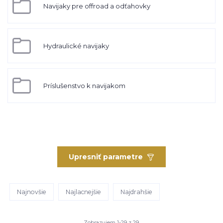
Navijaky pre offroad a odťahovky
Hydraulické navijaky
Príslušenstvo k navijakom
Upresniť parametre
Najnovšie
Najlacnejšie
Najdrahšie
Zobrazujem 1-29 z 29