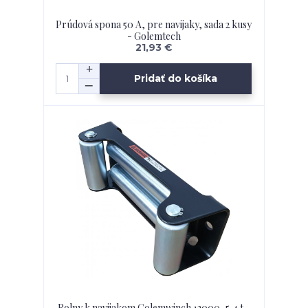
Prúdová spona 50 A, pre navijaky, sada 2 kusy
- Golemtech
21,93 €
Pridať do košíka
Rolny k navijakom Golemwinch 12000, 5,4 t -