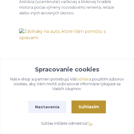
Aretácia (uzamknutie) vačkovej a kľukovej hriadele
motora počas výmeny rozvodového remeňa, reťaze
alebo iných servisných úkonov.
Spracovanie cookies
Náš e-shop a partneri potrebujú Váš
súhlas
s použitím súborov
cookies, aby Vám mohli zobrazovať informácie týkajúce sa
Vašich záujmov.
18
02
2022
Zdviháky na auto, ktoré Vám pomôžu s
opravami
Súhlasím
Nastavenia
Ako si vybrať správny zdvihák na zdvihnutie a
opravu automobilu?
Súhlas môžete odmietnuť
tu
.