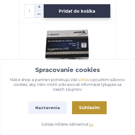
Pridať do košíka
Spracovanie cookies
Náš e-shop a partneri potrebujú Váš
súhlas
s použitím súborov
cookies, aby Vám mohli zobrazovať informácie týkajúce sa
Vašich záujmov.
Súhlasím
Nastavenia
Trhacie nity hliník-oceľ, rôzne rozmery, s
plochou hlavou, balenie 100 kusov Veľkosť:
4,8 x 12,7 mm
Súhlas môžete odmietnuť
tu
.
4,06 €