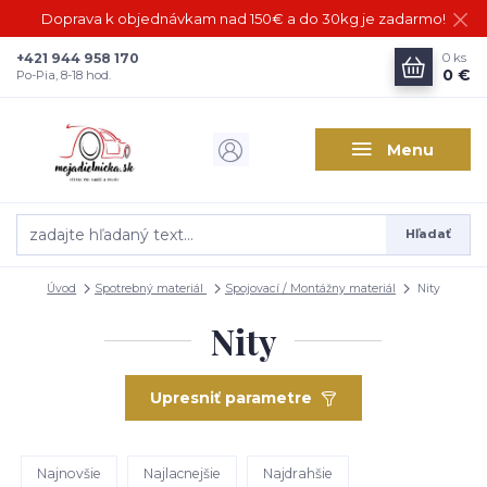
Doprava k objednávkam nad 150€ a do 30kg je zadarmo!
+421 944 958 170
0
ks
0 €
Po-Pia, 8-18 hod.
Menu
Hľadať
Úvod
Spotrebný materiál
Spojovací / Montážny materiál
Nity
Nity
Upresniť parametre
Najnovšie
Najlacnejšie
Najdrahšie