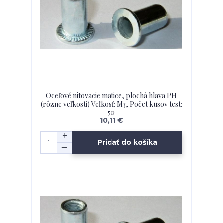
Oceľové nitovacie matice, plochá hlava PH
(rôzne veľkosti) Veľkosť: M3, Počet kusov test:
50
10,11 €
Pridať do košíka