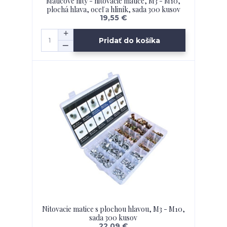
Maticové nity - nitovacie matice, M3 - M10,
plochá hlava, oceľ a hliník, sada 300 kusov
19,55 €
Pridať do košíka
Nitovacie matice s plochou hlavou, M3 - M10,
sada 300 kusov
22,09 €