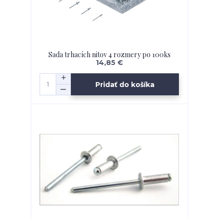
Sada trhacích nitov 4 rozmery po 100ks
14,85 €
Pridať do košíka