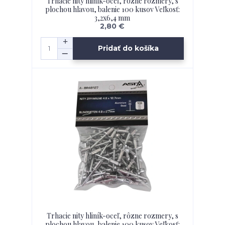
Trhacie nity hliník-oceľ, rôzne rozmery, s
plochou hlavou, balenie 100 kusov Veľkosť:
3,2x6,4 mm
2,80 €
Pridať do košíka
Trhacie nity hliník-oceľ, rôzne rozmery, s
plochou hlavou, balenie 100 kusov Veľkosť: