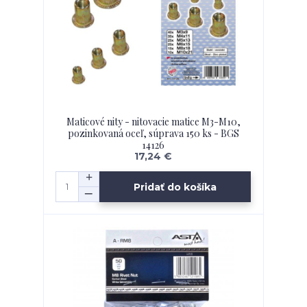
Maticové nity - nitovacie matice M3-M10,
pozinkovaná oceľ, súprava 150 ks - BGS
14126
17,24 €
Pridať do košíka