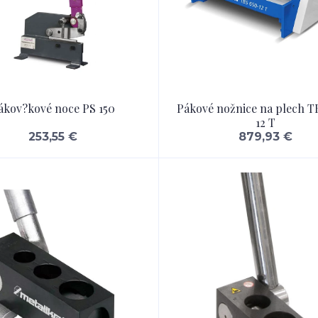
ákov?kové noce PS 150
Pákové nožnice na plech T
12 T
253,55 €
879,93 €