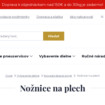
Doprava k objednávkam nad 150€ a do 30kg je zadarmo!
odacie podmienky
Doprava a platba
Ako nakupovať
Hľadať
e pneuservisov
Vybavenie dielne
Ručné náradi
Úvod
Vybavenie dielne
Kovoobrábacie stroje
Nožnice na plech
Nožnice na plech