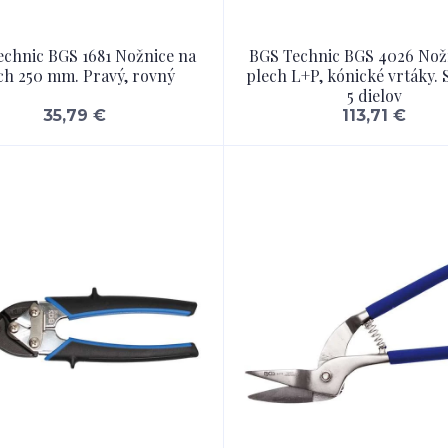
chnic BGS 1681 Nožnice na
BGS Technic BGS 4026 Nož
ch 250 mm. Pravý, rovný
plech L+P, kónické vrtáky.
5 dielov
35,79 €
113,71 €