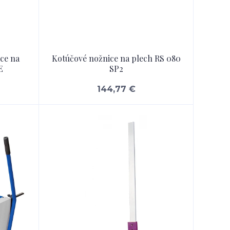
ice na
Kotúčové nožnice na plech RS 080
E
SP2
144,77 €