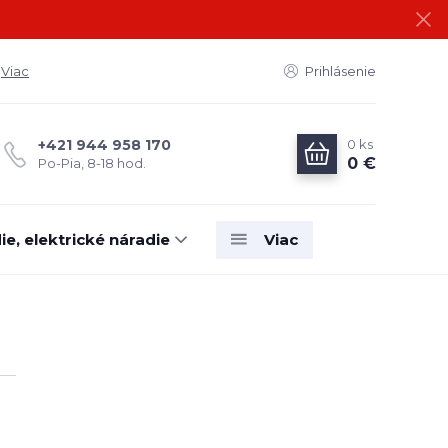
Viac
Prihlásenie
0
ks
+421 944 958 170
0 €
Po-Pia, 8-18 hod.
e, elektrické náradie
Viac