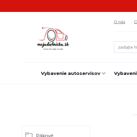
O nás
D
Vybavenie autoservisov
Vybaveni
Pákové