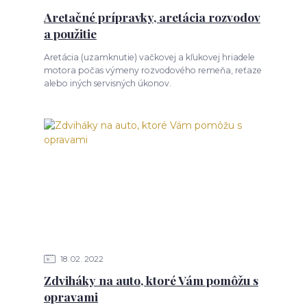
Aretačné prípravky, aretácia rozvodov
a použitie
Aretácia (uzamknutie) vačkovej a kľukovej hriadele
motora počas výmeny rozvodového remeňa, reťaze
alebo iných servisných úkonov.
18
02
2022
Zdviháky na auto, ktoré Vám pomôžu s
opravami