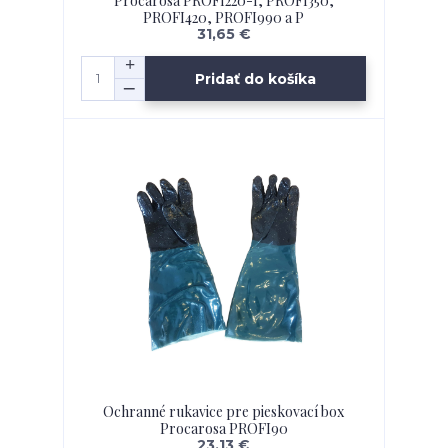
Procarosa PROFI220-I, PROFI350,
PROFI420, PROFI990 a P
31,65 €
Pridať do košíka
Ochranné rukavice pre pieskovací box
Procarosa PROFI90
23,13 €