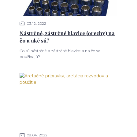
03
12
2022
Nástrčné, zástrčné hlavice (orechy) na
čo a aké sú?
Čo sú nástrčné a zástrčné hlavice a na čo sa
používajú?
08
04
2022