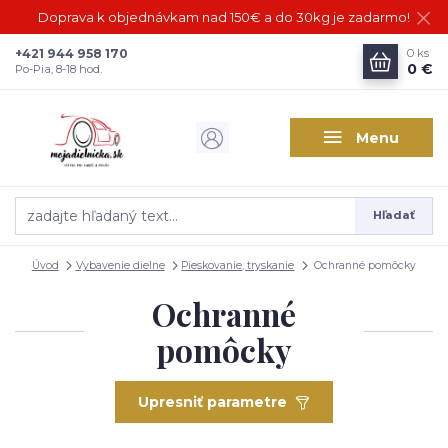
Doprava k objednávkam nad 150€ a do 30kg je zadarmo!
+421 944 958 170
0
ks
0 €
Po-Pia, 8-18 hod.
Menu
Hľadať
Úvod
Vybavenie dielne
Pieskovanie, tryskanie
Ochranné pomôcky
Ochranné
pomôcky
Upresniť parametre