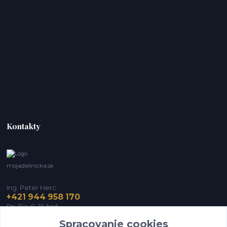
Kontakty
mojadielnicka.sk
Ing. Peter Herc
+421 944 958 170
Po-Pia, 8-18 hod.
Spracovanie cookies