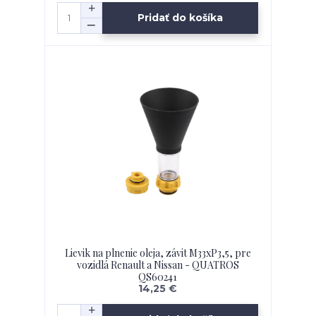
Pridať do košíka
Lievik na plnenie oleja, závit M33xP3,5, pre
vozidlá Renault a Nissan - QUATROS
QS60241
14,25 €