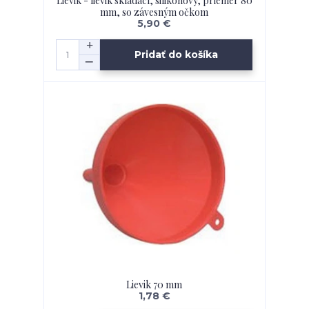
Lievik - lievik skladací, silikónový, priemer 80
mm, so závesným očkom
5,90 €
Pridať do košíka
Lievik 70 mm
1,78 €