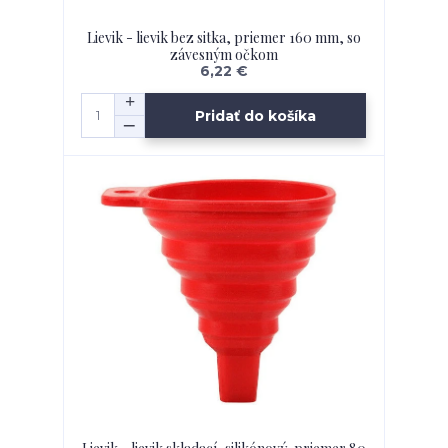
Lievik - lievik bez sitka, priemer 160 mm, so
závesným očkom
6,22 €
Pridať do košíka