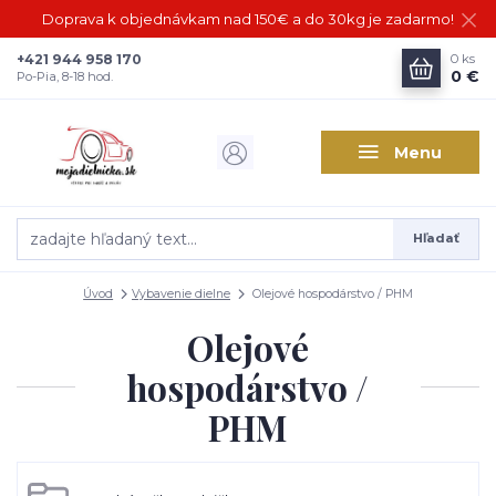
Doprava k objednávkam nad 150€ a do 30kg je zadarmo!
+421 944 958 170
0
ks
0 €
Po-Pia, 8-18 hod.
Menu
Hľadať
Úvod
Vybavenie dielne
Olejové hospodárstvo / PHM
Olejové
hospodárstvo /
PHM