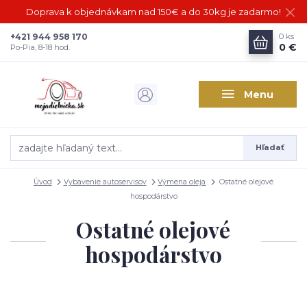
Doprava k objednávkam nad 150€ a do 30kg je zadarmo!
+421 944 958 170
0
ks
0 €
Po-Pia, 8-18 hod.
Menu
Hľadať
Úvod
Vybavenie autoservisov
Výmena oleja
Ostatné olejové
hospodárstvo
Ostatné olejové
hospodárstvo