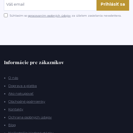
Prihlásiť sa
Súhlasím so
spracovaním osobných údajov
za účelom zasielania newslettera.
Informácie pre zákazníkov
O nás
Doprava a platba
Ako nakupovať
Obchodné podmienky
Kontakty
Ochrana osobných údajov
Blog
Najčastejšie kladené otázky