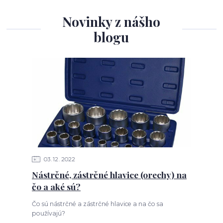
Novinky z nášho
blogu
03
12
2022
Nástrčné, zástrčné hlavice (orechy) na
čo a aké sú?
Čo sú nástrčné a zástrčné hlavice a na čo sa
používajú?