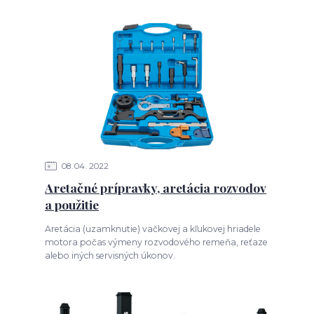
08
04
2022
Aretačné prípravky, aretácia rozvodov
a použitie
Aretácia (uzamknutie) vačkovej a kľukovej hriadele
motora počas výmeny rozvodového remeňa, reťaze
alebo iných servisných úkonov.