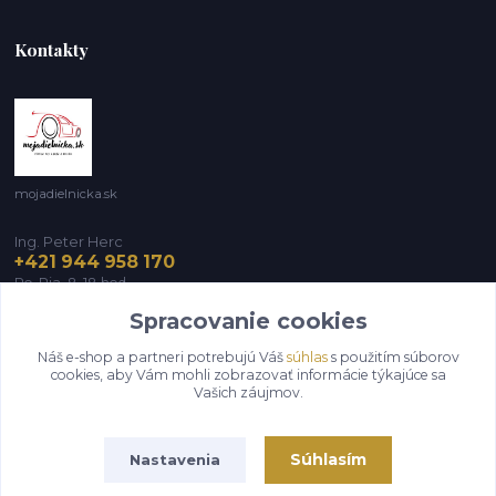
Kontakty
mojadielnicka.sk
Ing. Peter Herc
+421 944 958 170
Po-Pia, 8-18 hod.
Spracovanie cookies
infomojadielnicka@gmail.com
Náš e-shop a partneri potrebujú Váš
súhlas
s použitím súborov
cookies, aby Vám mohli zobrazovať informácie týkajúce sa
Vašich záujmov.
Súhlasím
Nastavenia