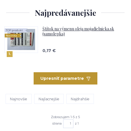
Najpredávanejšie
Štítok na výmenu oleja mojadielnicka.sk
TOP produkt
(samolepka)
Novinka
0,17 €
1.
Upresniť parametre
Najnovšie
Najlacnejšie
Najdrahšie
Zobrazujem 1-5 z 5
strana
z 1