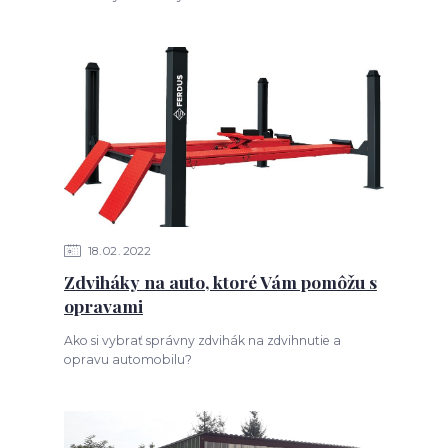
18
02
2022
Zdviháky na auto, ktoré Vám pomôžu s
opravami
Ako si vybrať správny zdvihák na zdvihnutie a
opravu automobilu?