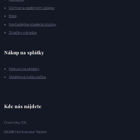
Ochrana osobných údajov
Blog
Najčastejšie kladené otázky
Značky náradia
Nákup na splátky
Nákup na splátky
Splátková kalkulačka
Kde nás nájdete
Dvorníky 105
96268 Hontianske Tesáre