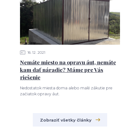
16
12
2021
Nemáte miesto na opravu áut, nemáte
kam dať náradie? Máme pre Vás
riešenie
Nedostatok miesta doma alebo malé zákutie pre
začiatok opravy áut.
Zobraziť všetky články