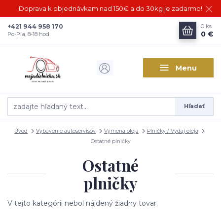
Doprava k objednávkam nad 150€ a do 30kg je zadarmo!
+421 944 958 170
0
ks
0 €
Po-Pia, 8-18 hod.
Menu
Hľadať
Úvod
Vybavenie autoservisov
Výmena oleja
Plničky / Výdaj oleja
Ostatné plničky
Ostatné
plničky
V tejto kategórii nebol nájdený žiadny tovar.