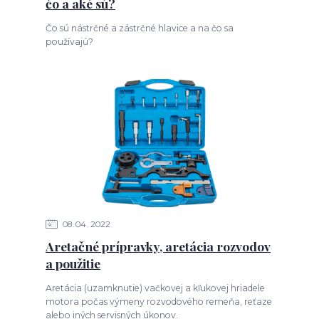
čo a aké sú?
Čo sú nástrčné a zástrčné hlavice a na čo sa
používajú?
08
04
2022
Aretačné prípravky, aretácia rozvodov
a použitie
Aretácia (uzamknutie) vačkovej a kľukovej hriadele
motora počas výmeny rozvodového remeňa, reťaze
alebo iných servisných úkonov.