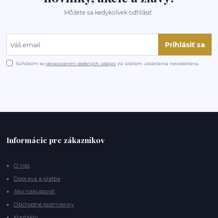
Môžete sa kedykoľvek odhlásiť.
Prihlásiť sa
Súhlasím so
spracovaním osobných údajov
za účelom zasielania newslettera.
Informácie pre zákazníkov
O nás
Doprava a platba
Ako nakupovať
Obchodné podmienky
Kontakty