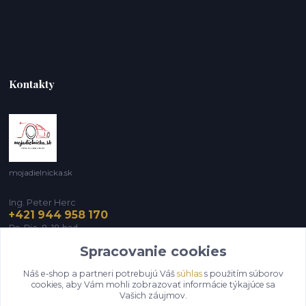
Kontakty
mojadielnicka.sk
Ing. Peter Herc
+421 944 958 170
Po-Pia, 8-18 hod.
Spracovanie cookies
infomojadielnicka@gmail.com
Náš e-shop a partneri potrebujú Váš
súhlas
s použitím súborov
cookies, aby Vám mohli zobrazovať informácie týkajúce sa
Vašich záujmov.