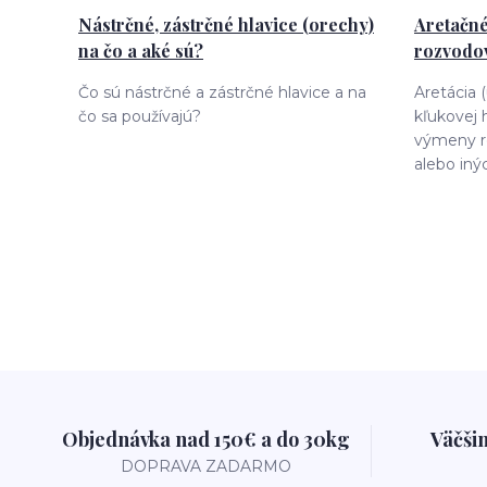
Nástrčné, zástrčné hlavice (orechy)
Aretačné
na čo a aké sú?
rozvodov
Čo sú nástrčné a zástrčné hlavice a na
Aretácia 
čo sa používajú?
kľukovej 
výmeny r
alebo iný
Objednávka nad 150€ a do 30kg
Väčši
DOPRAVA ZADARMO