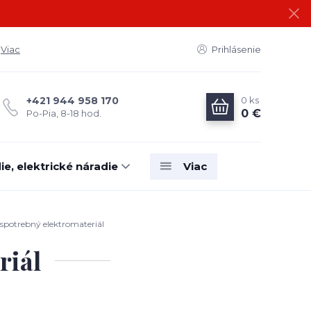
Viac
Prihlásenie
0
ks
+421 944 958 170
0 €
Po-Pia, 8-18 hod.
e, elektrické náradie
Viac
spotrebný elektromateriál
riál