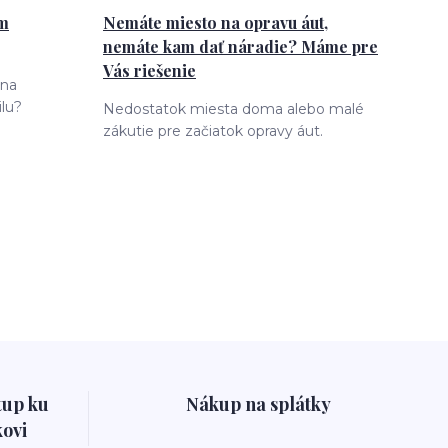
ám
Nemáte miesto na opravu áut,
nemáte kam dať náradie? Máme pre
Vás riešenie
 na
lu?
Nedostatok miesta doma alebo malé
zákutie pre začiatok opravy áut.
tup ku
Nákup na splátky
ovi