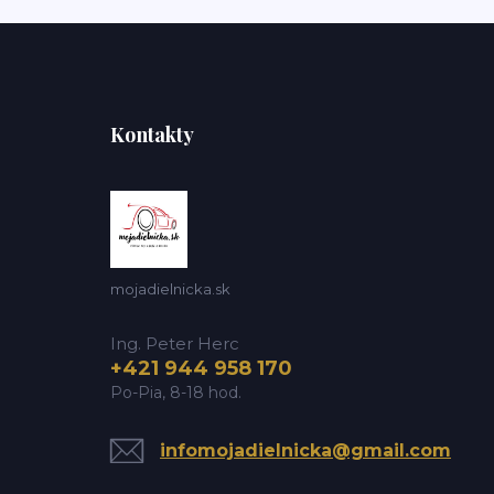
Kontakty
mojadielnicka.sk
Ing. Peter Herc
+421 944 958 170
Po-Pia, 8-18 hod.
infomojadielnicka@gmail.com