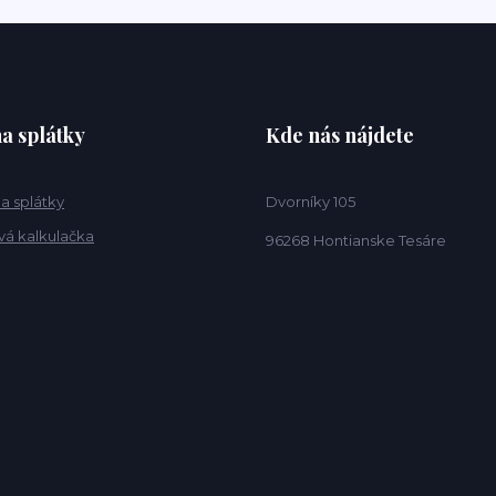
a splátky
Kde nás nájdete
a splátky
Dvorníky 105
vá kalkulačka
96268 Hontianske Tesáre