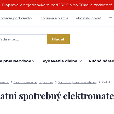
Doprava k objednávkam nad 150€ a do 30kg je zadarmo!
odacie podmienky
Doprava a platba
Ako nakupovať
Hľadať
e pneuservisov
Vybavenie dielne
Ručné náradi
rvisov
Elektro- náradie, prípravky
Spotrebný elektromateriál
Ostatní 
atní spotrebný elektromate