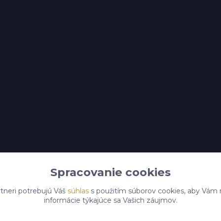
Spracovanie cookies
tneri potrebujú Váš
súhlas
s použitím súborov cookies, aby Vám 
informácie týkajúce sa Vašich záujmov.