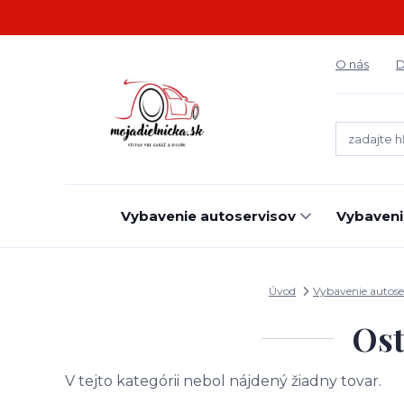
O nás
D
Vybavenie autoservisov
Vybaveni
Úvod
Vybavenie autose
Ost
V tejto kategórii nebol nájdený žiadny tovar.