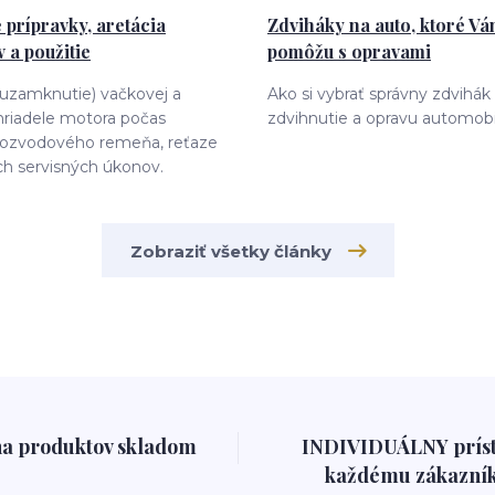
 prípravky, aretácia
Zdviháky na auto, ktoré V
 a použitie
pomôžu s opravami
(uzamknutie) vačkovej a
Ako si vybrať správny zdvihák
hriadele motora počas
zdvihnutie a opravu automobi
ozvodového remeňa, reťaze
ch servisných úkonov.
Zobraziť všetky články
na produktov skladom
INDIVIDUÁLNY prís
každému zákazník