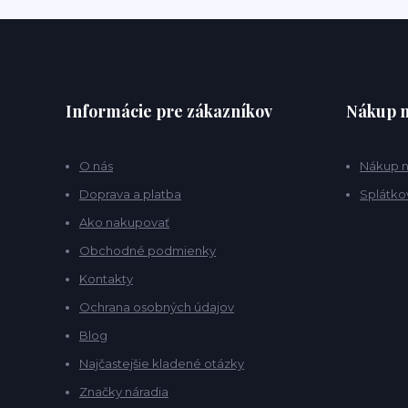
Informácie pre zákazníkov
Nákup n
O nás
Nákup n
Doprava a platba
Splátko
Ako nakupovať
Obchodné podmienky
Kontakty
Ochrana osobných údajov
Blog
Najčastejšie kladené otázky
Značky náradia