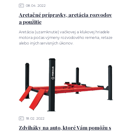
08
04
2022
Aretačné prípravky, aretácia rozvodov
a použitie
Aretácia (uzamknutie) vačkovej a kľukovej hriadele
motora počas výmeny rozvodového remeňa, reťaze
alebo iných servisných úkonov.
18
02
2022
Zdviháky na auto, ktoré Vám pomôžu s