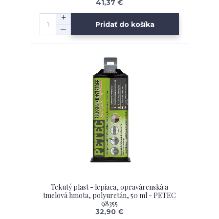
41,37 €
Pridať do košíka
Tekutý plast - lepiaca, opravárenská a
tmelová hmota, polyuretán, 50 ml - PETEC
98355
32,90 €