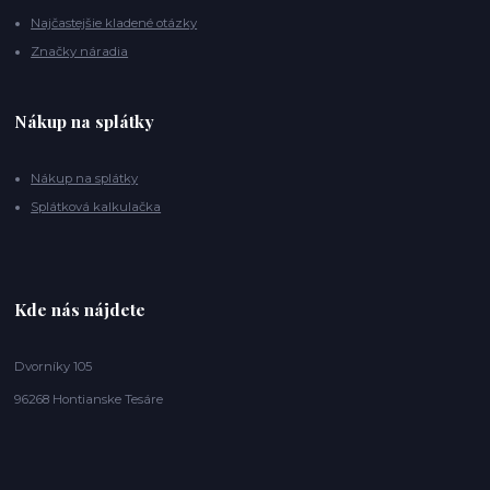
Najčastejšie kladené otázky
Značky náradia
Nákup na splátky
Nákup na splátky
Splátková kalkulačka
Kde nás nájdete
Dvorníky 105
96268 Hontianske Tesáre