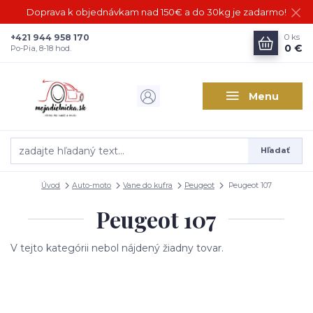
Doprava k objednávkam nad 150€ a do 30kg je zadarmo!
+421 944 958 170
0
ks
0 €
Po-Pia, 8-18 hod.
Menu
Hľadať
Úvod
Auto-moto
Vane do kufra
Peugeot
Peugeot 107
Peugeot 107
V tejto kategórii nebol nájdený žiadny tovar.