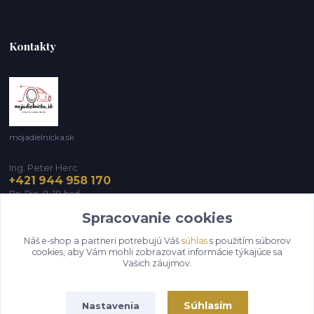
Kontakty
mojadielnicka.sk
Ing. Peter Herc
+421 944 958 170
Po-Pia, 8-18 hod.
Spracovanie cookies
infomojadielnicka@gmail.com
Náš e-shop a partneri potrebujú Váš
súhlas
s použitím súborov
cookies, aby Vám mohli zobrazovať informácie týkajúce sa
Vašich záujmov.
Súhlasím
Nastavenia