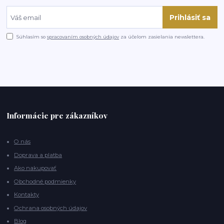
Prihlásiť sa
Súhlasím so
spracovaním osobných údajov
za účelom zasielania newslettera.
Informácie pre zákazníkov
O nás
Doprava a platba
Ako nakupovať
Obchodné podmienky
Kontakty
Ochrana osobných údajov
Blog