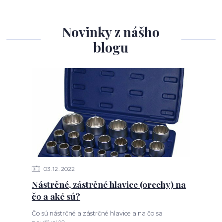
Novinky z nášho
blogu
03
12
2022
Nástrčné, zástrčné hlavice (orechy) na
čo a aké sú?
Čo sú nástrčné a zástrčné hlavice a na čo sa