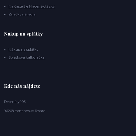
Najčastejšie kladené otázky
Značky náradia
Nákup na splátky
Nákup na splátky
Splátková kalkulačka
Kde nás nájdete
Dvorníky 105
96268 Hontianske Tesáre