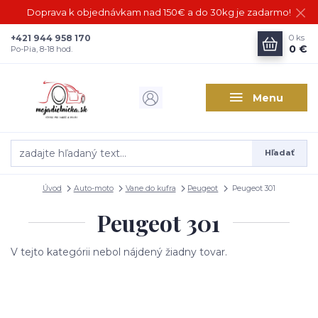
Doprava k objednávkam nad 150€ a do 30kg je zadarmo!
+421 944 958 170
0
ks
0 €
Po-Pia, 8-18 hod.
Menu
Hľadať
Úvod
Auto-moto
Vane do kufra
Peugeot
Peugeot 301
Peugeot 301
V tejto kategórii nebol nájdený žiadny tovar.