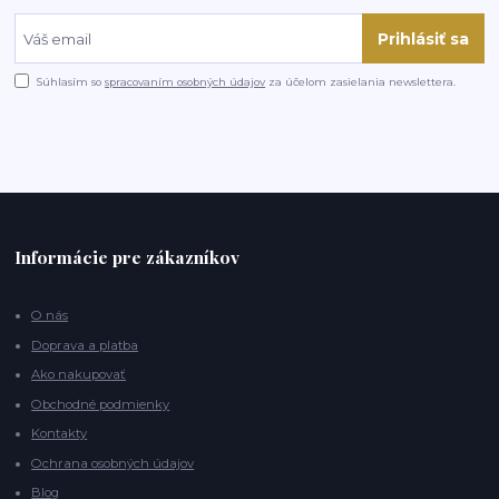
Prihlásiť sa
Súhlasím so
spracovaním osobných údajov
za účelom zasielania newslettera.
Informácie pre zákazníkov
O nás
Doprava a platba
Ako nakupovať
Obchodné podmienky
Kontakty
Ochrana osobných údajov
Blog