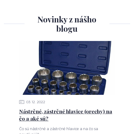
Novinky z nášho
blogu
03
12
2022
Nástrčné, zástrčné hlavice (orechy) na
čo a aké sú?
Čo sú nástrčné a zástrčné hlavice a na čo sa