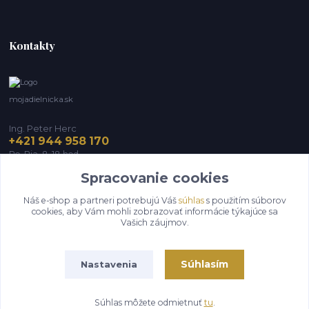
Kontakty
mojadielnicka.sk
Ing. Peter Herc
+421 944 958 170
Po-Pia, 8-18 hod.
Spracovanie cookies
infomojadielnicka@gmail.com
Náš e-shop a partneri potrebujú Váš
súhlas
s použitím súborov
cookies, aby Vám mohli zobrazovať informácie týkajúce sa
Vašich záujmov.
Súhlasím
Nastavenia
Vytvorené na
Eshop-rychlo.sk
Súhlas môžete odmietnuť
tu
.