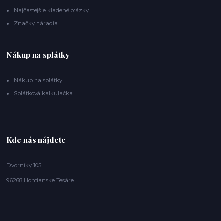
Najčastejšie kladené otázky
Značky náradia
Nákup na splátky
Nákup na splátky
Splátková kalkulačka
Kde nás nájdete
Dvorníky 105
96268 Hontianske Tesáre