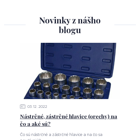
Novinky z nášho
blogu
03
12
2022
Nástrčné, zástrčné hlavice (orechy) na
čo a aké sú?
Čo sú nástrčné a zástrčné hlavice a na čo sa