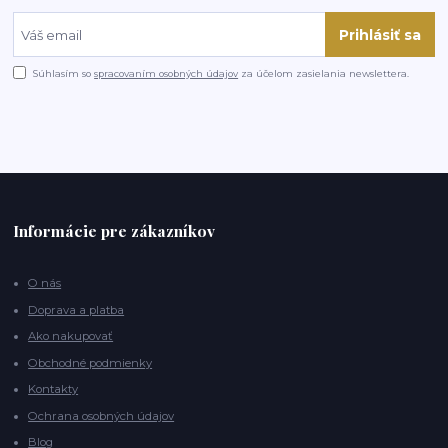
Prihlásiť sa
Súhlasím so
spracovaním osobných údajov
za účelom zasielania newslettera.
Informácie pre zákazníkov
O nás
Doprava a platba
Ako nakupovať
Obchodné podmienky
Kontakty
Ochrana osobných údajov
Blog