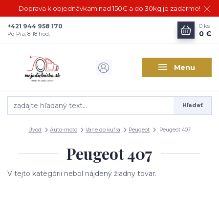
Doprava k objednávkam nad 150€ a do 30kg je zadarmo!
+421 944 958 170
0
ks
0 €
Po-Pia, 8-18 hod.
Menu
Hľadať
Úvod
Auto-moto
Vane do kufra
Peugeot
Peugeot 407
Peugeot 407
V tejto kategórii nebol nájdený žiadny tovar.