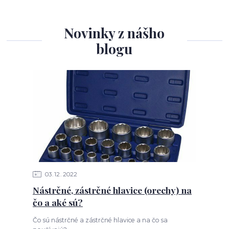
Novinky z nášho
blogu
03
12
2022
Nástrčné, zástrčné hlavice (orechy) na
čo a aké sú?
Čo sú nástrčné a zástrčné hlavice a na čo sa