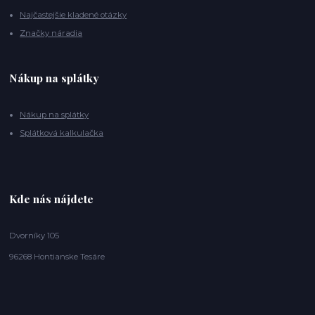
Najčastejšie kladené otázky
Značky náradia
Nákup na splátky
Nákup na splátky
Splátková kalkulačka
Kde nás nájdete
Dvorníky 105
96268 Hontianske Tesáre