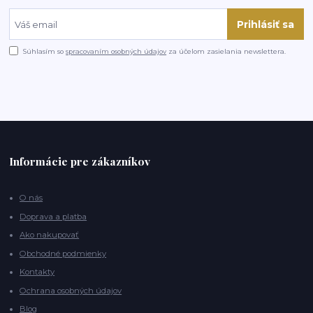
Prihlásiť sa
Súhlasím so
spracovaním osobných údajov
za účelom zasielania newslettera.
Informácie pre zákazníkov
O nás
Doprava a platba
Ako nakupovať
Obchodné podmienky
Kontakty
Ochrana osobných údajov
Blog