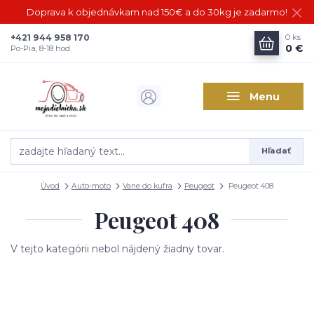
Doprava k objednávkam nad 150€ a do 30kg je zadarmo!
+421 944 958 170
0
ks
0 €
Po-Pia, 8-18 hod.
Menu
Hľadať
Úvod
Auto-moto
Vane do kufra
Peugeot
Peugeot 408
Peugeot 408
V tejto kategórii nebol nájdený žiadny tovar.