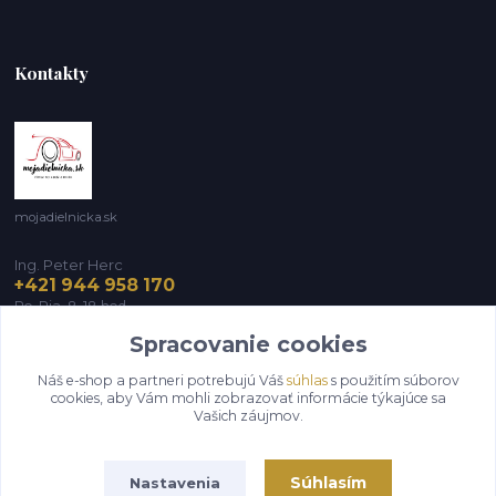
Kontakty
mojadielnicka.sk
Ing. Peter Herc
+421 944 958 170
Po-Pia, 8-18 hod.
Spracovanie cookies
infomojadielnicka@gmail.com
Náš e-shop a partneri potrebujú Váš
súhlas
s použitím súborov
cookies, aby Vám mohli zobrazovať informácie týkajúce sa
Vašich záujmov.
Súhlasím
Nastavenia