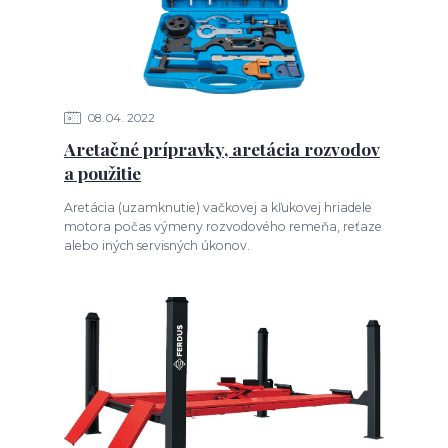
08
04
2022
Aretačné prípravky, aretácia rozvodov
a použitie
Aretácia (uzamknutie) vačkovej a kľukovej hriadele
motora počas výmeny rozvodového remeňa, reťaze
alebo iných servisných úkonov.