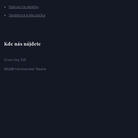
Nákup na splátky
Splátková kalkulačka
Kde nás nájdete
Dvorníky 105
96268 Hontianske Tesáre