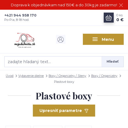
Doprava k objednávkam nad 150€ a do 30kg je zadarmo!
+421 944 958 170
0
ks
0 €
Po-Pia, 8-18 hod.
Menu
Hľadať
Úvod
Vybavenie dielne
Boxy / Organizéry / Steny
Boxy / Organizéry
Plastové boxy
Plastové boxy
Upresniť parametre