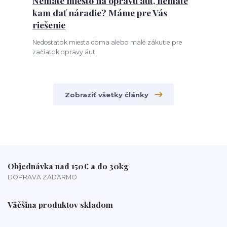
Nemáte miesto na opravu áut, nemáte
kam dať náradie? Máme pre Vás
riešenie
Nedostatok miesta doma alebo malé zákutie pre
začiatok opravy áut.
Zobraziť všetky články
Objednávka nad 150€ a do 30kg
DOPRAVA ZADARMO
Väčšina produktov skladom