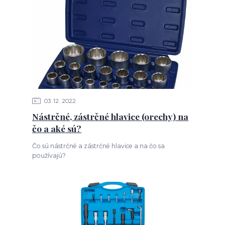
03
12
2022
Nástrčné, zástrčné hlavice (orechy) na
čo a aké sú?
Čo sú nástrčné a zástrčné hlavice a na čo sa
používajú?