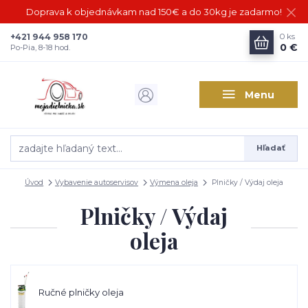
Doprava k objednávkam nad 150€ a do 30kg je zadarmo!
+421 944 958 170
0
ks
0 €
Po-Pia, 8-18 hod.
Menu
Hľadať
Úvod
Vybavenie autoservisov
Výmena oleja
Plničky / Výdaj oleja
Plničky / Výdaj
oleja
Ručné plničky oleja