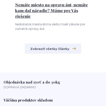
Nemáte miesto na opravu áut, nemáte
kam dať náradie? Máme pre Vás
riešenie
Nedostatok miesta doma alebo malé zákutie pre
začiatok opravy áut.
Zobraziť všetky články
Objednávka nad 150€ a do 30kg
DOPRAVA ZADARMO
Väčšina produktov skladom