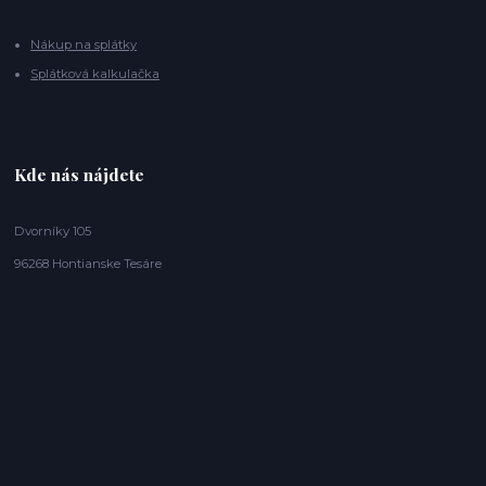
Nákup na splátky
Splátková kalkulačka
Kde nás nájdete
Dvorníky 105
96268 Hontianske Tesáre