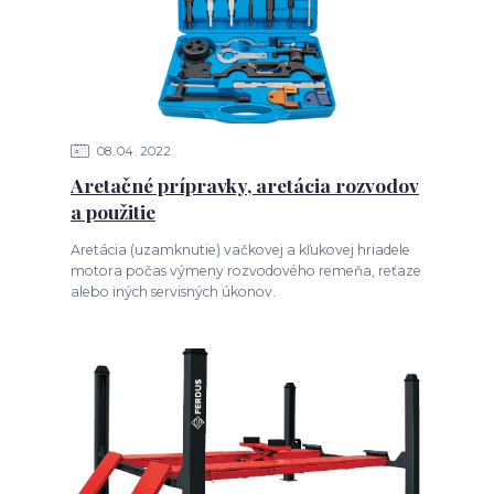
08
04
2022
Aretačné prípravky, aretácia rozvodov
a použitie
Aretácia (uzamknutie) vačkovej a kľukovej hriadele
motora počas výmeny rozvodového remeňa, reťaze
alebo iných servisných úkonov.