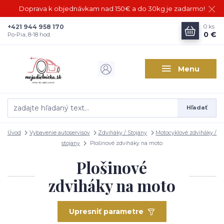
Doprava k objednávkam nad 150€ a do 30kg je zadarmo!
+421 944 958 170
0
ks
0 €
Po-Pia, 8-18 hod.
Menu
Hľadať
Úvod
Vybavenie autoservisov
Zdviháky / Stojany
Motocyklové zdviháky /
stojany
Plošinové zdviháky na moto
Plošinové
zdviháky na moto
Upresniť parametre