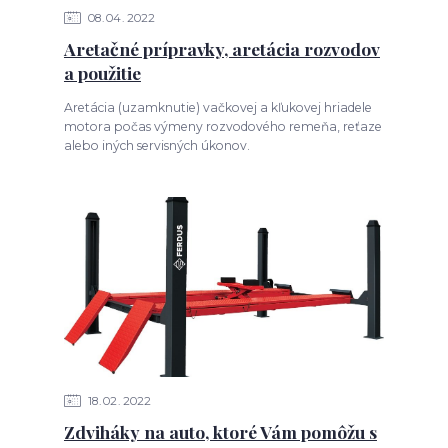
08
04
2022
Aretačné prípravky, aretácia rozvodov
a použitie
Aretácia (uzamknutie) vačkovej a kľukovej hriadele
motora počas výmeny rozvodového remeňa, reťaze
alebo iných servisných úkonov.
18
02
2022
Zdviháky na auto, ktoré Vám pomôžu s