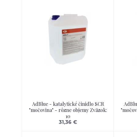
AdBlue - katalytické činidlo SCR
AdBlu
"močovina" - rôzne objemy Zväzok:
"močov
10
31,36 €