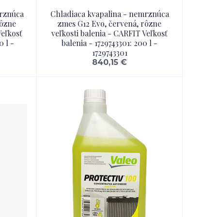
mrznúca
Chladiaca kvapalina - nemrznúca
rôzne
zmes G12 Evo, červená, rôzne
Veľkosť
veľkosti balenia - CARFIT Veľkosť
0 l -
balenia - 1729743301: 200 l -
1729743301
840,15 €