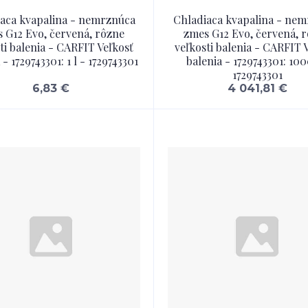
aca kvapalina - nemrznúca
Chladiaca kvapalina - ne
 G12 Evo, červená, rôzne
zmes G12 Evo, červená, 
ti balenia - CARFIT Veľkosť
veľkosti balenia - CARFIT 
 - 1729743301: 1 l - 1729743301
balenia - 1729743301: 100
1729743301
6,83 €
4 041,81 €