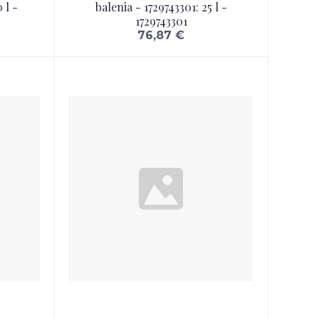
 l -
balenia - 1729743301: 25 l -
1729743301
76,87 €