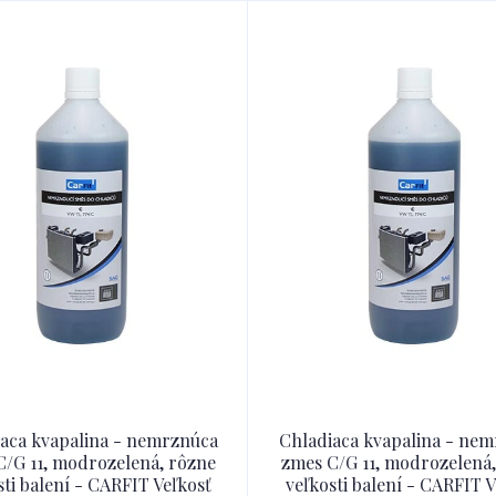
aca kvapalina - nemrznúca
Chladiaca kvapalina - ne
C/G 11, modrozelená, rôzne
zmes C/G 11, modrozelená,
sti balení - CARFIT Veľkosť
veľkosti balení - CARFIT V