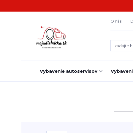
O nás
D
Vybavenie autoservisov
Vybaveni