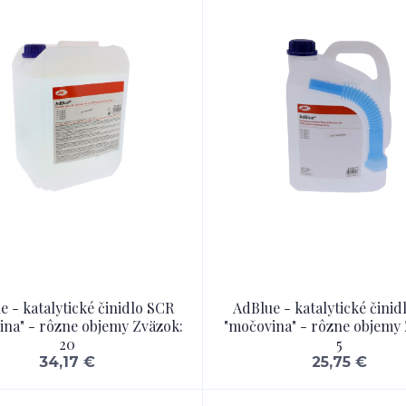
e - katalytické činidlo SCR
AdBlue - katalytické činid
ina" - rôzne objemy Zväzok:
"močovina" - rôzne objemy 
20
5
34,17 €
25,75 €