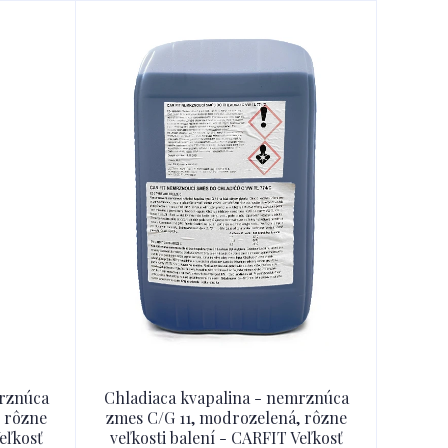
mrznúca
Chladiaca kvapalina - nemrznúca
 rôzne
zmes C/G 11, modrozelená, rôzne
eľkosť
veľkosti balení - CARFIT Veľkosť