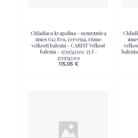
Chladiaca kvapalina - nemrznúca
Chladi
zmes G12 Evo, červená, rôzne
zmes
veľkosti balenia - CARFIT Veľkosť
veľkos
balenia - 1729743301: 25 l -
balenia
1729743301
115,05 €