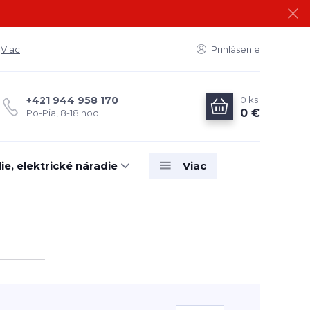
Viac
Prihlásenie
0
ks
+421 944 958 170
0 €
Po-Pia, 8-18 hod.
e, elektrické náradie
Viac