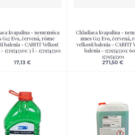
aca kvapalina - nemrznúca
Chladiaca kvapalina - ne
 G12 Evo, červená, rôzne
zmes G12 Evo, červená, 
ti balenia - CARFIT Veľkosť
veľkosti balenia - CARFIT 
 - 1729743301: 3 l - 1729743301
balenia - 1729743301: 60
1729743301
17,13 €
271,50 €