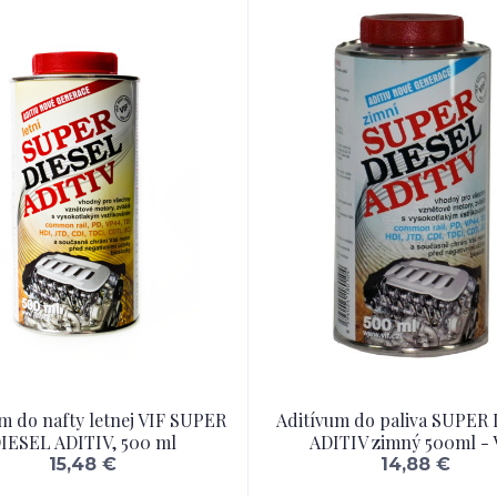
m do nafty letnej VIF SUPER
Aditívum do paliva SUPER
IESEL ADITIV, 500 ml
ADITIV zimný 500ml - 
15,48 €
14,88 €