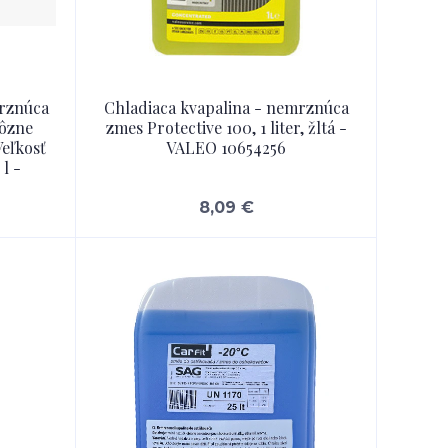
mrznúca
Chladiaca kvapalina - nemrznúca
rôzne
zmes Protective 100, 1 liter, žltá -
Veľkosť
VALEO 10654256
 l -
8,09 €