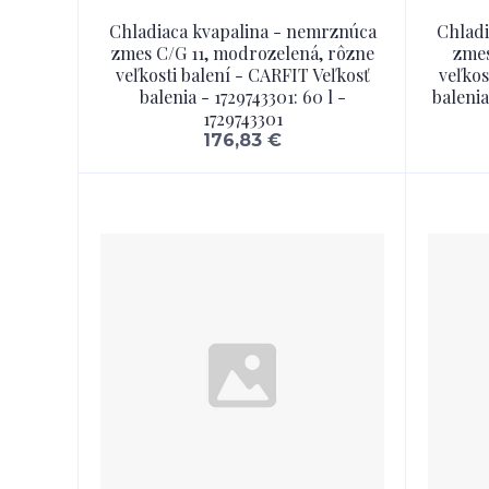
Chladiaca kvapalina - nemrznúca
Chladi
zmes C/G 11, modrozelená, rôzne
zmes
veľkosti balení - CARFIT Veľkosť
veľkos
balenia - 1729743301: 60 l -
balenia
1729743301
176,83 €