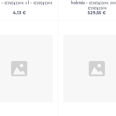
 - 1729743301: 1 l - 1729743301
balenia - 1729743301: 200
1729743301
4,13 €
529,55 €