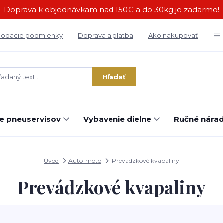
Doprava k objednávkam nad 150€ a do 30kg je zadarmo!
odacie podmienky
Doprava a platba
Ako nakupovať
Hľadať
e pneuservisov
Vybavenie dielne
Ručné náradi
Úvod
Auto-moto
Prevádzkové kvapaliny
Prevádzkové kvapaliny