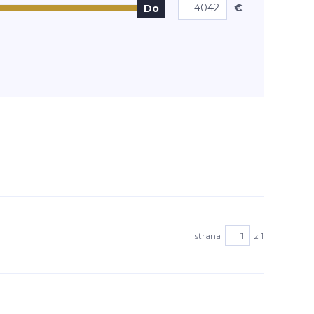
€
Do
strana
z 1