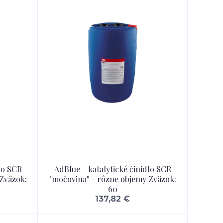
lo SCR
AdBlue - katalytické činidlo SCR
Zväzok:
"močovina" - rôzne objemy Zväzok:
60
137,82 €