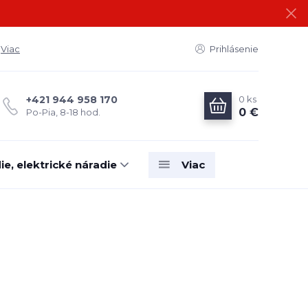
Viac
Prihlásenie
0
ks
+421 944 958 170
0 €
Po-Pia, 8-18 hod.
e, elektrické náradie
Viac