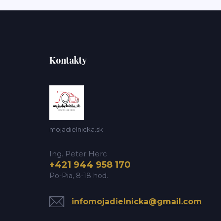
Kontakty
mojadielnicka.sk
Ing. Peter Herc
+421 944 958 170
Po-Pia, 8-18 hod.
infomojadielnicka@gmail.com