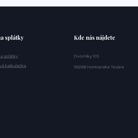
a splátky
Kde nás nájdete
a splátky
Dvorníky 105
vá kalkulačka
96268 Hontianske Tesáre