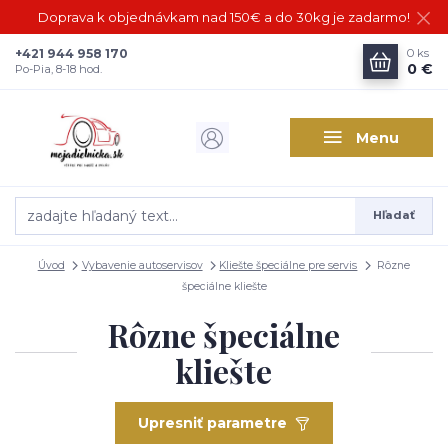
Doprava k objednávkam nad 150€ a do 30kg je zadarmo!
+421 944 958 170
0
ks
0 €
Po-Pia, 8-18 hod.
Menu
Hľadať
Úvod
Vybavenie autoservisov
Kliešte špeciálne pre servis
Rôzne
špeciálne kliešte
Rôzne špeciálne
kliešte
Upresniť parametre