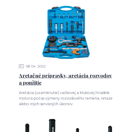
08
04
2022
Aretačné prípravky, aretácia rozvodov
a použitie
Aretácia (uzamknutie) vačkovej a kľukovej hriadele
motora počas výmeny rozvodového remeňa, reťaze
alebo iných servisných úkonov.