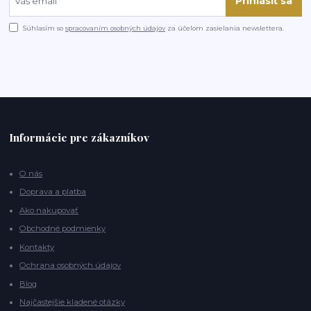
Prihlásiť sa
Súhlasím so
spracovaním osobných údajov
za účelom zasielania newslettera.
Informácie pre zákazníkov
O nás
Doprava a platba
Ako nakupovať
Obchodné podmienky
Kontakty
Ochrana osobných údajov
Blog
Najčastejšie kladené otázky