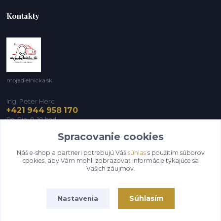
Kontakty
mojadielnicka.sk
Ing. Peter Herc
+421 944 958 170
Po-Pia, 8-18 hod.
Spracovanie cookies
infomojadielnicka@gmail.com
Náš e-shop a partneri potrebujú Váš
súhlas
s použitím súborov
cookies, aby Vám mohli zobrazovať informácie týkajúce sa
Vašich záujmov.
Súhlasím
Nastavenia
Vytvorené na
Eshop-rychlo.sk