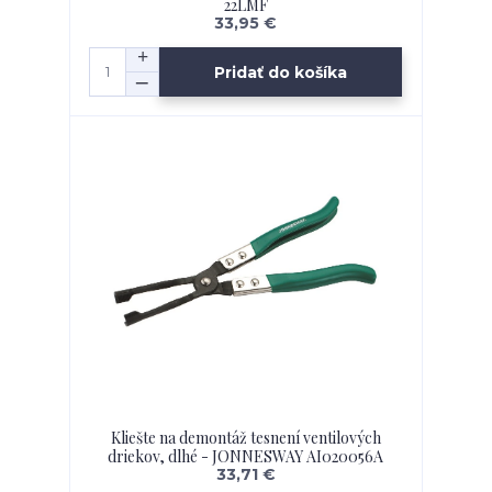
22LMF
33,95 €
Pridať do košíka
Kliešte na demontáž tesnení ventilových
driekov, dlhé - JONNESWAY AI020056A
33,71 €