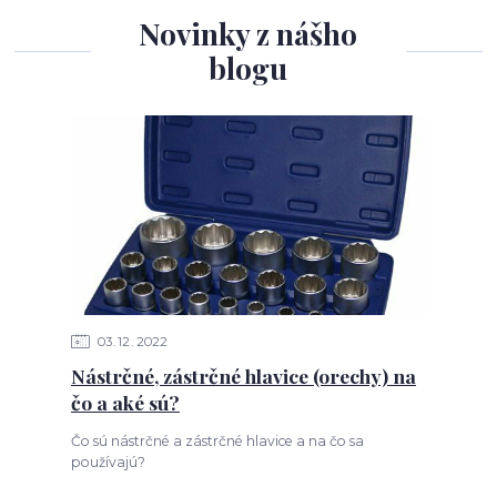
Novinky z nášho
blogu
03
12
2022
Nástrčné, zástrčné hlavice (orechy) na
čo a aké sú?
Čo sú nástrčné a zástrčné hlavice a na čo sa
používajú?