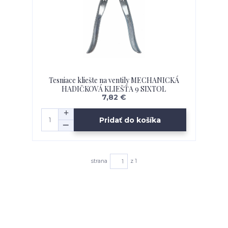
Tesniace kliešte na ventily MECHANICKÁ
HADIČKOVÁ KLIEŠŤA 9 SIXTOL
7,82 €
Pridať do košíka
strana
z 1