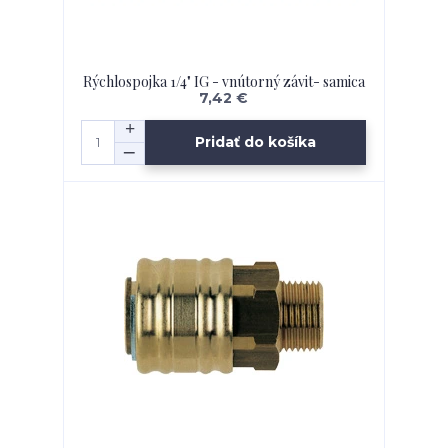
Rýchlospojka 1/4" IG - vnútorný závit- samica
7,42 €
Pridať do košíka