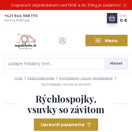
Doprava k objednávkam nad 150€ a do 30kg je zadarmo!
+421 944 958 170
0
ks
0 €
Po-Pia, 8-18 hod.
Menu
Hľadať
Úvod
Vzduchotechnika
Rýchlospojky, vsuvky, skrutkovanie
Rýchlospojky, vsuvky so závitom
Rýchlospojky,
vsuvky so závitom
Upresniť parametre