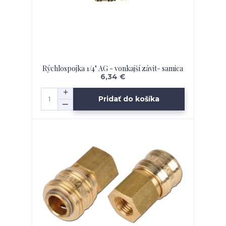
Rýchlospojka 1/4" AG - vonkajší závit- samica
6,34 €
Pridať do košíka