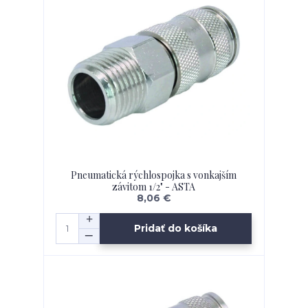
Pneumatická rýchlospojka s vonkajším
závitom 1/2" - ASTA
8,06 €
Pridať do košíka