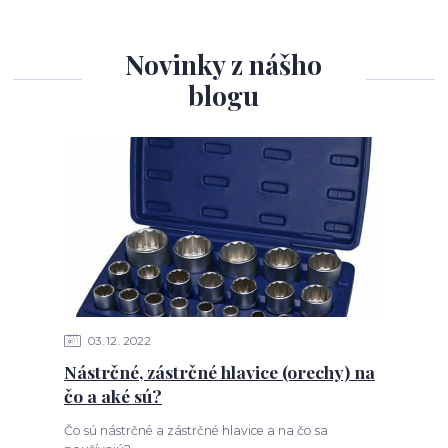
Novinky z nášho
blogu
03
12
2022
Nástrčné, zástrčné hlavice (orechy) na
čo a aké sú?
Čo sú nástrčné a zástrčné hlavice a na čo sa