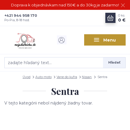
Doprava k objednávkam nad 150€ a do 30kg je zadarmo!
+421 944 958 170
0
ks
0 €
Po-Pia, 8-18 hod.
Menu
Hľadať
Úvod
Auto-moto
Vane do kufra
Nissan
Sentra
Sentra
V tejto kategórii nebol nájdený žiadny tovar.