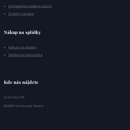
Najčastejšie kladené otázky
Značky náradia
Nákup na splátky
Nákup na splátky
Splátková kalkulačka
Kde nás nájdete
Dvorníky 105
96268 Hontianske Tesáre