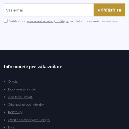
Prihlásiť sa
Súhlasím so
spracovaním osobných údajov
za účelom zasielania newslettera.
Informácie pre zákazníkov
O nás
Doprava a platba
Ako nakupovať
Obchodné podmienky
Kontakty
Ochrana osobných údajov
Blog