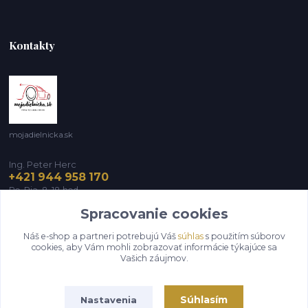
Kontakty
mojadielnicka.sk
Ing. Peter Herc
+421 944 958 170
Po-Pia, 8-18 hod.
Spracovanie cookies
infomojadielnicka@gmail.com
Náš e-shop a partneri potrebujú Váš
súhlas
s použitím súborov
cookies, aby Vám mohli zobrazovať informácie týkajúce sa
Vašich záujmov.
Súhlasím
Nastavenia