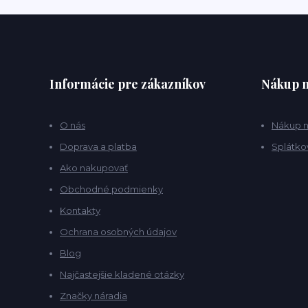
Informácie pre zákazníkov
Nákup n
O nás
Nákup n
Doprava a platba
Splátko
Ako nakupovať
Obchodné podmienky
Kontakty
Ochrana osobných údajov
Blog
Najčastejšie kladené otázky
Značky náradia