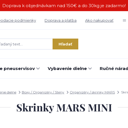
Doprava k objednávkam nad 150€ a do 30kg je zadarmo!
odacie podmienky
Doprava a platba
Ako nakupovať
Hľadať
e pneuservisov
Vybavenie dielne
Ručné náradi
nie dielne
Boxy / Organizéry / Steny
Organizéry / skrinky MARS
Skr
Skrinky MARS MINI