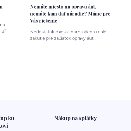
ám
Nemáte miesto na opravu áut,
nemáte kam dať náradie? Máme pre
Vás riešenie
 na
lu?
Nedostatok miesta doma alebo malé
zákutie pre začiatok opravy áut.
tup ku
Nákup na splátky
ovi