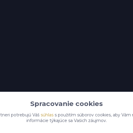
Spracovanie cookies
tneri potrebujú Váš
súhlas
s použitím súborov cookies, aby Vám 
informácie týkajúce sa Vašich záujmov.