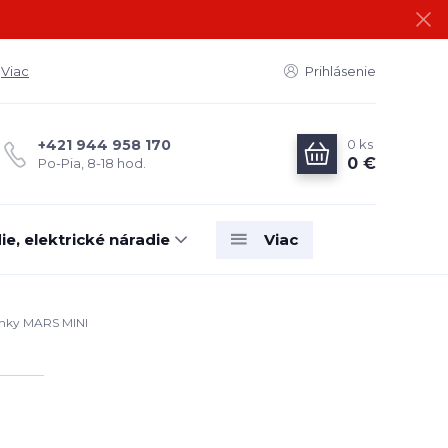
Viac
Prihlásenie
0
ks
+421 944 958 170
0 €
Po-Pia, 8-18 hod.
e, elektrické náradie
Viac
inky MARS MINI