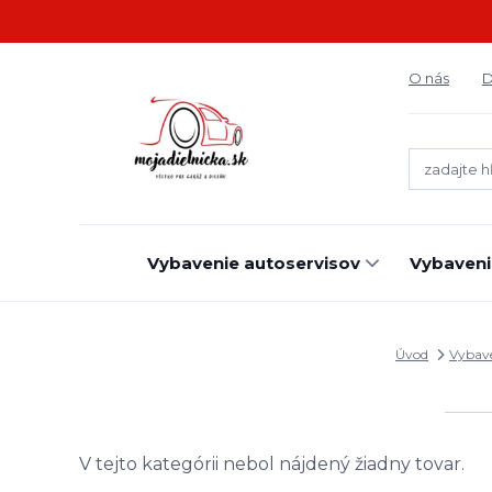
O nás
D
Vybavenie autoservisov
Vybaveni
Úvod
Vybave
V tejto kategórii nebol nájdený žiadny tovar.