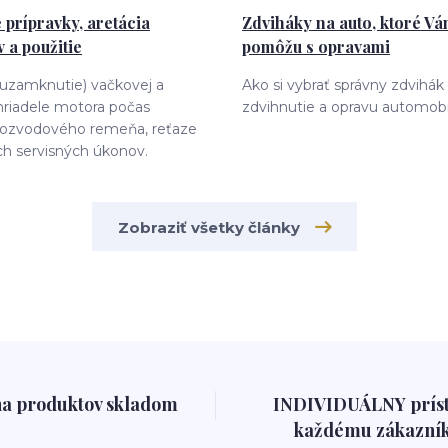
 prípravky, aretácia
Zdviháky na auto, ktoré V
 a použitie
pomôžu s opravami
(uzamknutie) vačkovej a
Ako si vybrať správny zdvihák
hriadele motora počas
zdvihnutie a opravu automobi
ozvodového remeňa, reťaze
ch servisných úkonov.
Zobraziť všetky články
na produktov skladom
INDIVIDUÁLNY prís
každému zákazník