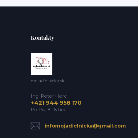
Kontakty
mojadielnicka.sk
Ing. Peter Herc
+421 944 958 170
Po-Pia, 8-18 hod.
infomojadielnicka@gmail.com