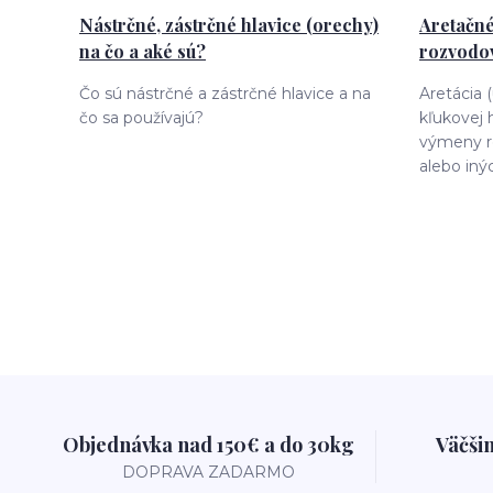
Nástrčné, zástrčné hlavice (orechy)
Aretačné
na čo a aké sú?
rozvodov
Čo sú nástrčné a zástrčné hlavice a na
Aretácia 
čo sa používajú?
kľukovej 
výmeny r
alebo iný
Objednávka nad 150€ a do 30kg
Väčši
DOPRAVA ZADARMO