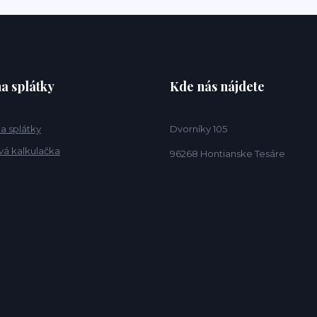
a splátky
Kde nás nájdete
a splátky
Dvorníky 105
vá kalkulačka
96268 Hontianske Tesáre