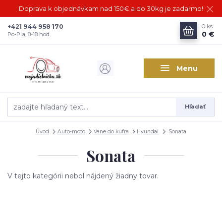
Doprava k objednávkam nad 150€ a do 30kg je zadarmo!
+421 944 958 170
0
ks
0 €
Po-Pia, 8-18 hod.
Menu
Hľadať
Úvod
Auto-moto
Vane do kufra
Hyundai
Sonata
Sonata
V tejto kategórii nebol nájdený žiadny tovar.