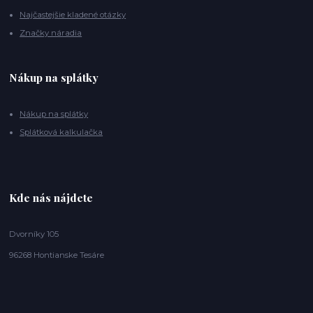
Najčastejšie kladené otázky
Značky náradia
Nákup na splátky
Nákup na splátky
Splátková kalkulačka
Kde nás nájdete
Dvorníky 105
96268 Hontianske Tesáre