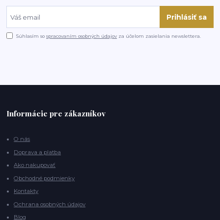
Prihlásiť sa
Súhlasím so
spracovaním osobných údajov
za účelom zasielania newslettera.
Informácie pre zákazníkov
O nás
Doprava a platba
Ako nakupovať
Obchodné podmienky
Kontakty
Ochrana osobných údajov
Blog