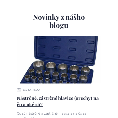
Novinky z nášho
blogu
03
12
2022
Nástrčné, zástrčné hlavice (orechy) na
čo a aké sú?
Čo sú nástrčné a zástrčné hlavice a na čo sa