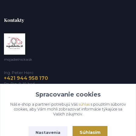
Kontakty
mojadielnicka.sk
Ing. Peter Herc
+421 944 958 170
Po-Pia, 8-18 hod.
Spracovanie cookies
infomojadielnicka@gmail.com
Náš e-shop a partneri potrebujú Váš
súhlas
s použitím súborov
cookies, aby Vám mohli zobrazovať informácie týkajúce sa
Vašich záujmov.
Súhlasím
Nastavenia