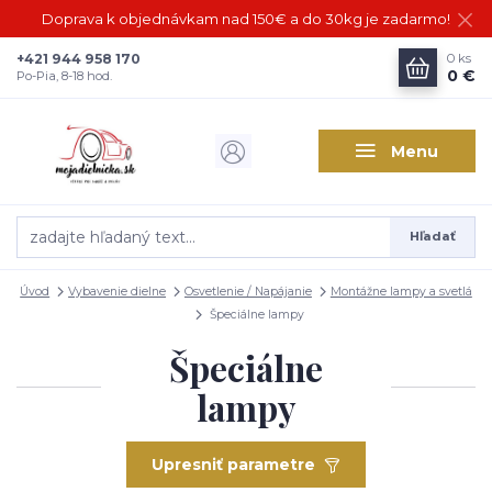
Doprava k objednávkam nad 150€ a do 30kg je zadarmo!
+421 944 958 170
0
ks
0 €
Po-Pia, 8-18 hod.
Menu
Hľadať
Úvod
Vybavenie dielne
Osvetlenie / Napájanie
Montážne lampy a svetlá
Špeciálne lampy
Špeciálne
lampy
Upresniť parametre