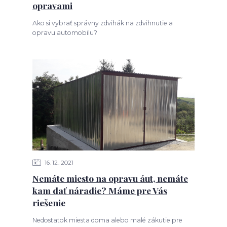
opravami
Ako si vybrať správny zdvihák na zdvihnutie a
opravu automobilu?
16
12
2021
Nemáte miesto na opravu áut, nemáte
kam dať náradie? Máme pre Vás
riešenie
Nedostatok miesta doma alebo malé zákutie pre