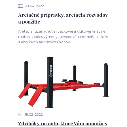
08
04
2022
Aretačné prípravky, aretácia rozvodov
a použitie
Aretácia (uzamknutie) vačkovej a kľukovej hriadele
motora počas výmeny rozvodového remeňa, reťaze
alebo iných servisných úkonov.
18
02
2022
Zdviháky na auto, ktoré Vám pomôžu s