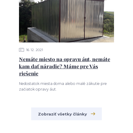
16
12
2021
Nemáte miesto na opravu áut, nemáte
kam dať náradie? Máme pre Vás
riešenie
Nedostatok miesta doma alebo malé zákutie pre
začiatok opravy áut.
Zobraziť všetky články