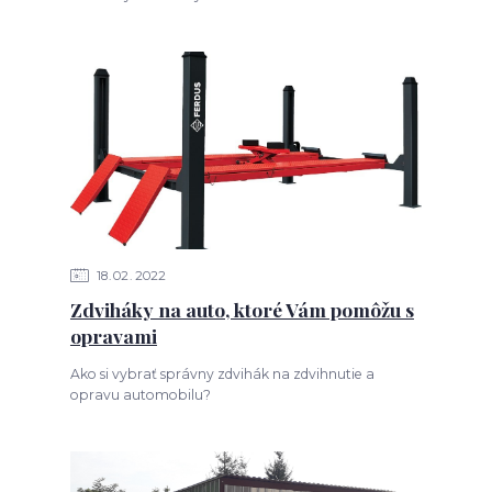
18
02
2022
Zdviháky na auto, ktoré Vám pomôžu s
opravami
Ako si vybrať správny zdvihák na zdvihnutie a
opravu automobilu?