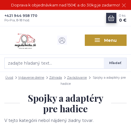
Doprava k objednávkam nad 150€ a do 30kg je zadarmo!
+421 944 958 170
0
ks
0 €
Po-Pia, 8-18 hod.
Menu
Hľadať
Úvod
Vybavenie dielne
Záhrada
Zavlažovanie
Spojky a adaptéry pre
hadice
Spojky a adaptéry
pre hadice
V tejto kategórii nebol nájdený žiadny tovar.