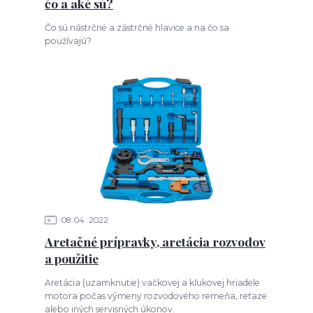
čo a aké sú?
Čo sú nástrčné a zástrčné hlavice a na čo sa
používajú?
08
04
2022
Aretačné prípravky, aretácia rozvodov
a použitie
Aretácia (uzamknutie) vačkovej a kľukovej hriadele
motora počas výmeny rozvodového remeňa, reťaze
alebo iných servisných úkonov.