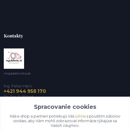
Kontakty
mojadielnicka.sk
Ing. Peter Herc
+421 944 958 170
Po-Pia, 8-18 hod.
Spracovanie cookies
infomojadielnicka@gmail.com
Náš e-shop a partneri potrebujú Váš
súhlas
s použitím súborov
cookies, aby Vám mohli zobrazovať informácie týkajúce sa
Vašich záujmov.