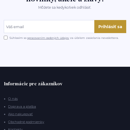
Môžete sa kedykoľvek odhlásiť.
Prihlásiť sa
Súhlasím so
spracovaním osobných údajov
za účelom zasielania newslettera.
Informácie pre zákazníkov
O nás
Doprava a platba
Ako nakupovať
Obchodné podmienky
Kontakty