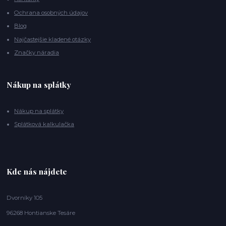
Ochrana osobných údajov
Blog
Najčastejšie kladené otázky
Značky náradia
Nákup na splátky
Nákup na splátky
Splátková kalkulačka
Kde nás nájdete
Dvorníky 105
96268 Hontianske Tesáre