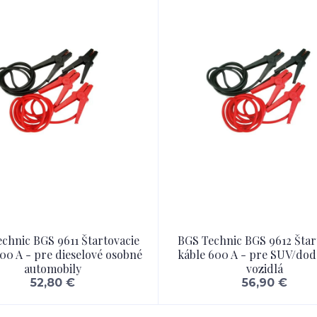
chnic BGS 9611 Štartovacie
BGS Technic BGS 9612 Štar
00 A - pre dieselové osobné
káble 600 A - pre SUV/do
automobily
vozidlá
52,80 €
56,90 €