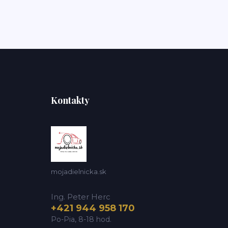
Kontakty
mojadielnicka.sk
Ing. Peter Herc
+421 944 958 170
Po-Pia, 8-18 hod.