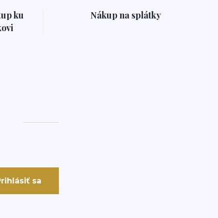
tup ku
Nákup na splátky
ovi
rihlásiť sa