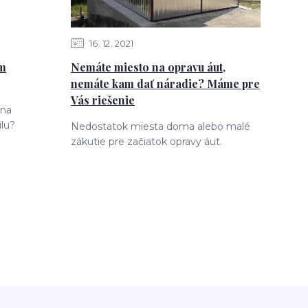
16
12
2021
ám
Nemáte miesto na opravu áut,
nemáte kam dať náradie? Máme pre
Vás riešenie
 na
lu?
Nedostatok miesta doma alebo malé
zákutie pre začiatok opravy áut.