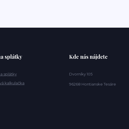
a splátky
Kde nás nájdete
a splátky
Dvorníky 105
vá kalkulačka
96268 Hontianske Tesáre