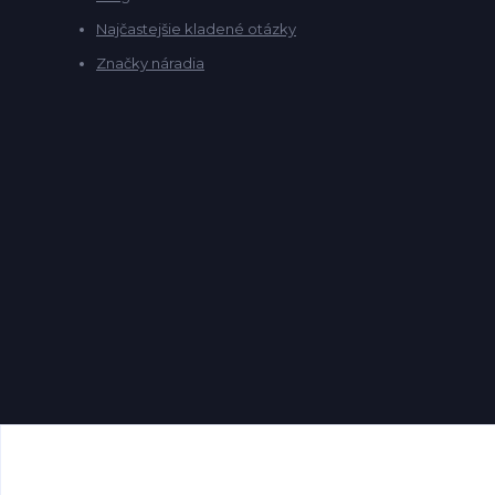
Najčastejšie kladené otázky
Značky náradia