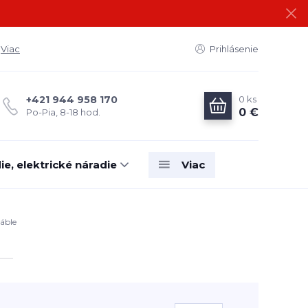
Viac
Prihlásenie
0
ks
+421 944 958 170
0 €
Po-Pia, 8-18 hod.
e, elektrické náradie
Viac
áble