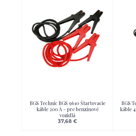
BGS Technic BGS 9610 Štartovacie
BGS Te
káble 200 A - pre benzínové
káble 4
vozidlá
37,68 €