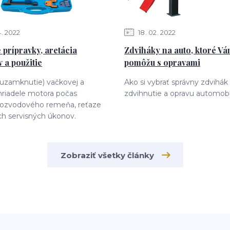
4
2022
18
02
2022
 prípravky, aretácia
Zdviháky na auto, ktoré V
 a použitie
pomôžu s opravami
(uzamknutie) vačkovej a
Ako si vybrať správny zdvihák
hriadele motora počas
zdvihnutie a opravu automobi
ozvodového remeňa, reťaze
ch servisných úkonov.
Zobraziť všetky články