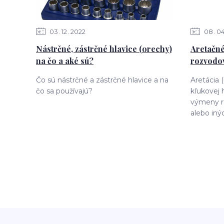
03
12
2022
08
0
Nástrčné, zástrčné hlavice (orechy)
Aretačné
na čo a aké sú?
rozvodov
Čo sú nástrčné a zástrčné hlavice a na
Aretácia 
čo sa používajú?
kľukovej 
výmeny r
alebo iný