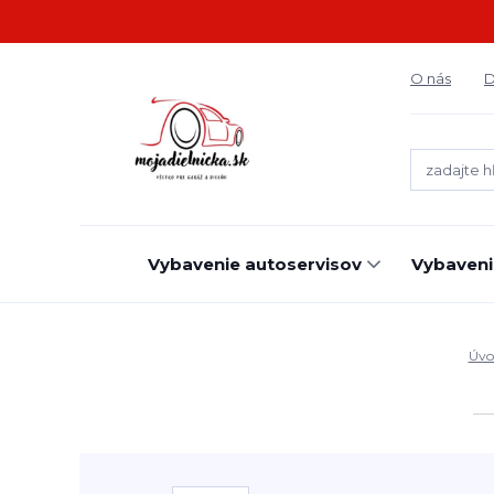
O nás
D
Vybavenie autoservisov
Vybaveni
Úvo