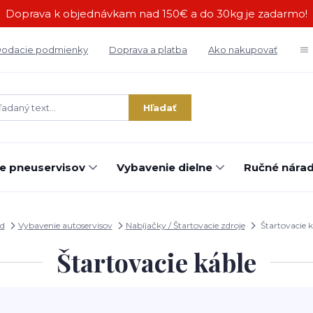
Doprava k objednávkam nad 150€ a do 30kg je zadarmo!
odacie podmienky
Doprava a platba
Ako nakupovať
Hľadať
e pneuservisov
Vybavenie dielne
Ručné náradi
d
Vybavenie autoservisov
Nabíjačky / Štartovacie zdroje
Štartovacie k
Štartovacie káble