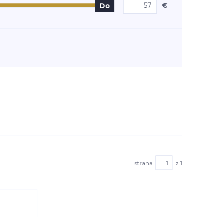
€
Do
strana
z 1