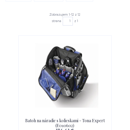
Zobrazujem 1-12 z 12
strana
z 1
Batoh na náradie s kolieskami - Tona Expert
(E010602)