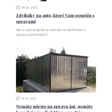
18
02
2022
Zdviháky na auto, ktoré Vám pomôžu s
opravami
Ako si vybrať správny zdvihák na zdvihnutie a
opravu automobilu?
16
12
2021
Nemáte miesto na opravu áut, nemáte