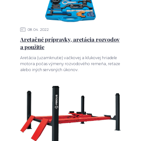
08
04
2022
Aretačné prípravky, aretácia rozvodov
a použitie
Aretácia (uzamknutie) vačkovej a kľukovej hriadele
motora počas výmeny rozvodového remeňa, reťaze
alebo iných servisných úkonov.