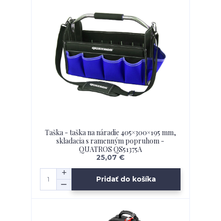
Taška - taška na náradie 405×300×195 mm,
skladacia s ramenným popruhom -
QUATROS QS51375A
25,07 €
Pridať do košíka