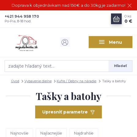
Doprava k objednávkam nad 150€ a do 30kg je zadarmo!
+421 944 958 170
0
ks
0 €
Po-Pia, 8-18 hod.
Menu
Hľadať
Úvod
Vybavenie dielne
Kufre / Debny na náradie
Tašky a batohy
Tašky a batohy
Upresniť parametre
Najnovšie
Najlacnejšie
Najdrahšie