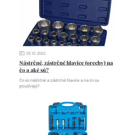
03
12
2022
Nástrčné, zástrčné hlavice (orechy) na
čo a aké sú?
Čo sú nástrčné a zástrčné hlavice a na čo sa
používajú?